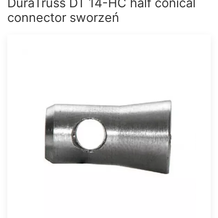
DuraTruss DT 14-HC half conical
connector sworzeń