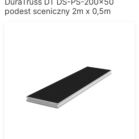
DuraTruss DT DS-PS-200x50
podest sceniczny 2m x 0,5m