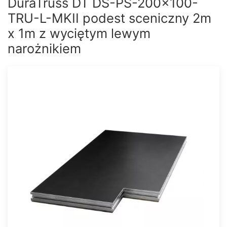
DuraTruss DT DS-PS-200x100-
TRU-L-MKII podest sceniczny 2m
x 1m z wyciętym lewym
narożnikiem