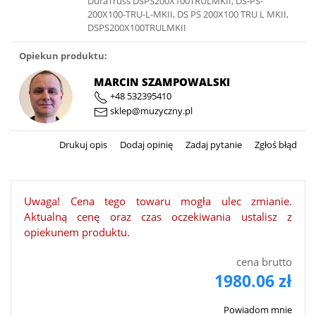
DuraTruss DSPS200X100TRULMKII, DS-PS-
200X100-TRU-L-MKII, DS PS 200X100 TRU L MKII,
DSPS200X100TRULMKII
Opiekun produktu:
MARCIN SZAMPOWALSKI
+48 532395410
sklep@muzyczny.pl
Drukuj opis
Dodaj opinię
Zadaj pytanie
Zgłoś błąd
Uwaga! Cena tego towaru mogła ulec zmianie.
Aktualną cenę oraz czas oczekiwania ustalisz z
opiekunem produktu.
cena brutto
1980.06 zł
Powiadom mnie