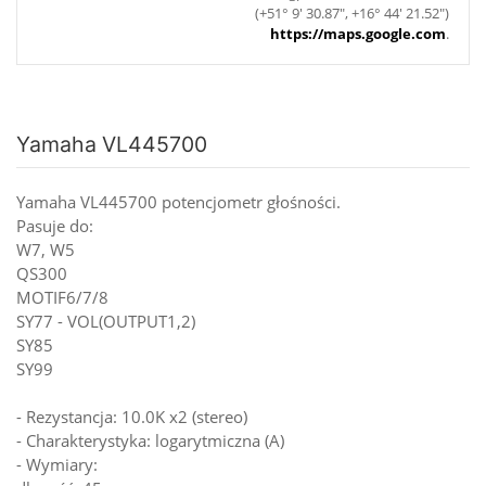
(+51° 9' 30.87", +16° 44' 21.52")
https://maps.google.com
.
Yamaha VL445700
Yamaha VL445700 potencjometr głośności.
Pasuje do:
W7, W5
QS300
MOTIF6/7/8
SY77 - VOL(OUTPUT1,2)
SY85
SY99
- Rezystancja: 10.0K x2 (stereo)
- Charakterystyka: logarytmiczna (A)
- Wymiary: