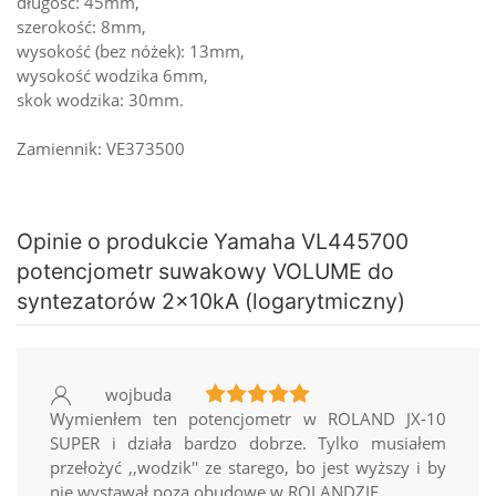
długość: 45mm,
szerokość: 8mm,
wysokość (bez nóżek): 13mm,
wysokość wodzika 6mm,
skok wodzika: 30mm.
Zamiennik: VE373500
Opinie o produkcie Yamaha VL445700
potencjometr suwakowy VOLUME do
syntezatorów 2x10kA (logarytmiczny)
wojbuda
Wymienłem ten potencjometr w ROLAND JX-10
SUPER i działa bardzo dobrze. Tylko musiałem
przełożyć ,,wodzik′′ ze starego, bo jest wyższy i by
nie wystawał poza obudowę w ROLANDZIE.