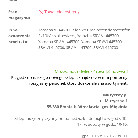
Stan
Towar niedostępny
magazynu:
Inne
Yamaha VL445700 slide volume potentiometer for
oznaczenia
2x10kA synthesizers, Yamaha SRV-VL445700,
produktu:
Yamaha SRV VL445700, Yamaha SRVVL445700,
SRV-VL445700, SRV VL445700, SRVVL445700
Możesz nas odwiedzić również na żywo!
Przyjedź do naszego nowego sklepu, znajdziesz w nim pomocny
i przyjazny personel, który doskonale zna asortyment.
Muzyczny.pl
ul. Muzyczna 1
55-330 Błonie k. Wrocławia, gm. Miękinia
Sklep muzyczny czynny od poniedziałku do piątku w godz. 10-
17 i w soboty w godz. 10-16.
gps 51.158576, 16.739311