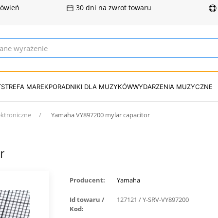
mówień
30 dni na zwrot towaru
T
STREFA MAREK
PORADNIKI DLA MUZYKÓW
WYDARZENIA MUZYCZNE
ektroniczne
Yamaha VY897200 mylar capacitor
r
Producent:
Yamaha
Id towaru /
127121 / Y-SRV-VY897200
Kod: