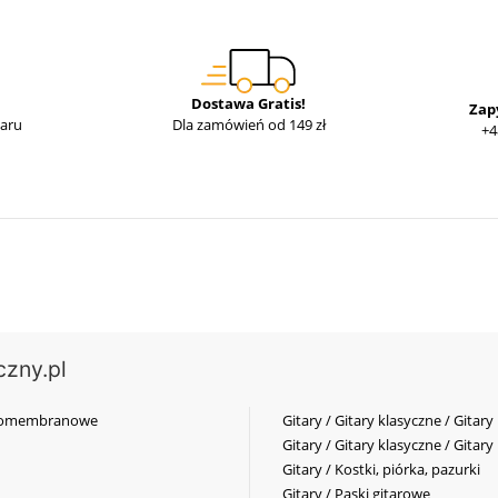
Dostawa Gratis!
Zap
waru
Dla zamówień od 149 zł
+4
czny.pl
elkomembranowe
Gitary / Gitary klasyczne / Gitary
Gitary / Gitary klasyczne / Gitary
Gitary / Kostki, piórka, pazurki
Gitary / Paski gitarowe