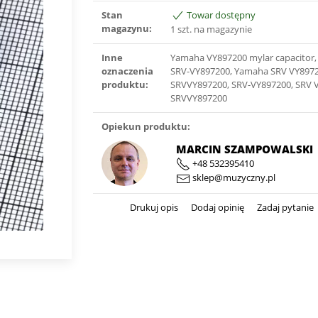
Stan
Towar dostępny
magazynu:
1 szt. na magazynie
Inne
Yamaha VY897200 mylar capacitor
oznaczenia
SRV-VY897200, Yamaha SRV VY897
produktu:
SRVVY897200, SRV-VY897200, SRV 
SRVVY897200
Opiekun produktu:
MARCIN SZAMPOWALSKI
+48 532395410
sklep@muzyczny.pl
Drukuj opis
Dodaj opinię
Zadaj pytanie