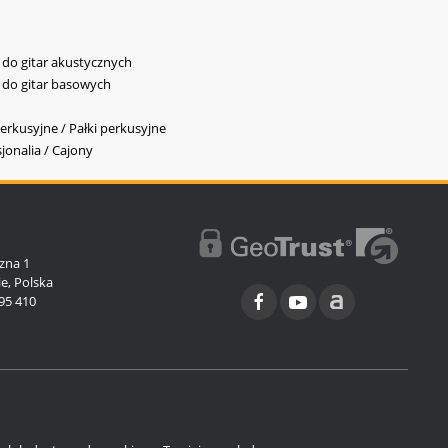
y do gitar akustycznych
y do gitar basowych
erkusyjne / Pałki perkusyjne
jonalia / Cajony
l
zna 1
e, Polska
95 410