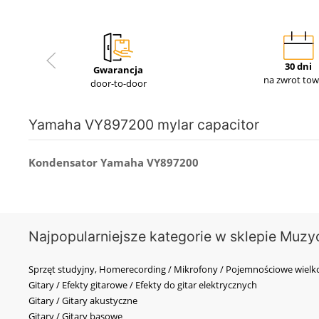
30 dni
Gwarancja
na zwrot to
door-to-door
Yamaha VY897200 mylar capacitor
Kondensator Yamaha VY897200
Najpopularniejsze kategorie w sklepie Muzy
Sprzęt studyjny, Homerecording / Mikrofony / Pojemnościowe wi
Gitary / Efekty gitarowe / Efekty do gitar elektrycznych
Gitary / Gitary akustyczne
Gitary / Gitary basowe