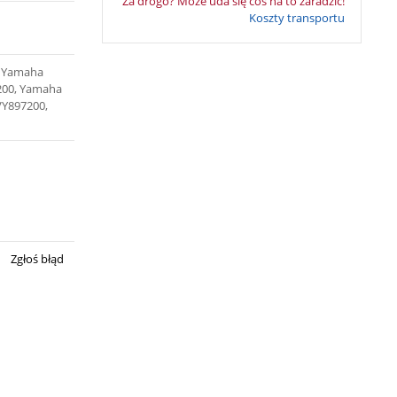
Za drogo? Może uda się coś na to zaradzić!
Koszty transportu
, Yamaha
200, Yamaha
VY897200,
Zgłoś błąd