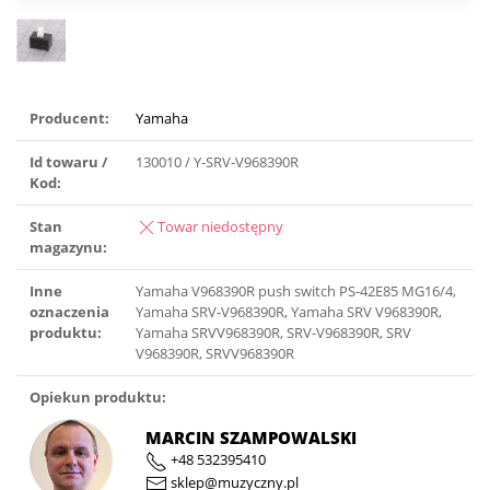
Producent:
Yamaha
Id towaru /
130010 / Y-SRV-V968390R
Kod:
Stan
Towar niedostępny
magazynu:
Inne
Yamaha V968390R push switch PS-42E85 MG16/4,
oznaczenia
Yamaha SRV-V968390R, Yamaha SRV V968390R,
produktu:
Yamaha SRVV968390R, SRV-V968390R, SRV
V968390R, SRVV968390R
Opiekun produktu:
MARCIN SZAMPOWALSKI
+48 532395410
sklep@muzyczny.pl