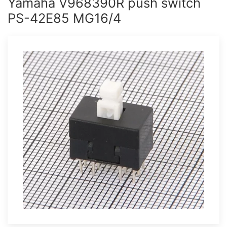
Yamaha V968390R push switch
PS-42E85 MG16/4