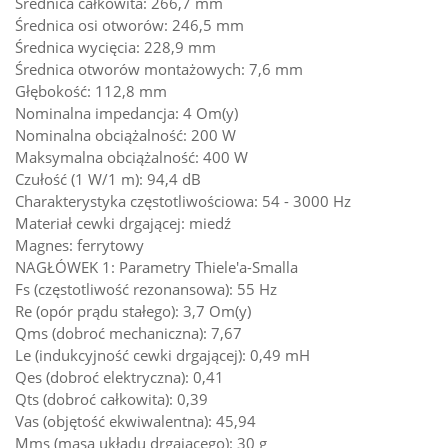
Średnica całkowita: 266,7 mm
Średnica osi otworów: 246,5 mm
Średnica wycięcia: 228,9 mm
Średnica otworów montażowych: 7,6 mm
Głębokość: 112,8 mm
Nominalna impedancja: 4 Om(y)
Nominalna obciążalność: 200 W
Maksymalna obciążalność: 400 W
Czułość (1 W/1 m): 94,4 dB
Charakterystyka częstotliwościowa: 54 - 3000 Hz
Materiał cewki drgającej: miedź
Magnes: ferrytowy
NAGŁÓWEK 1: Parametry Thiele'a-Smalla
Fs (częstotliwość rezonansowa): 55 Hz
Re (opór prądu stałego): 3,7 Om(y)
Qms (dobroć mechaniczna): 7,67
Le (indukcyjność cewki drgającej): 0,49 mH
Qes (dobroć elektryczna): 0,41
Qts (dobroć całkowita): 0,39
Vas (objętość ekwiwalentna): 45,94
Mms (masa układu drgającego): 30 g