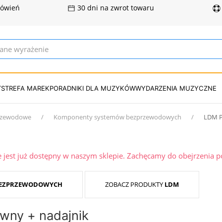
mówień
30 dni na zwrot towaru
T
STREFA MAREK
PORADNIKI DLA MUZYKÓW
WYDARZENIA MUZYCZNE
rzewodowe
Komponenty systemów bezprzewodowych
LDM P
ie jest już dostępny w naszym sklepie. Zachęcamy do obejrzenia 
BEZPRZEWODOWYCH
ZOBACZ PRODUKTY
LDM
wny + nadajnik