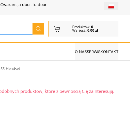
Gwarancja door-to-door
Produktów:
0
Wartość:
0.00 zł
O NAS
SERWIS
KONTAKT
SS-Headset
podobnych produktów, które z pewnością Cię zainteresują.