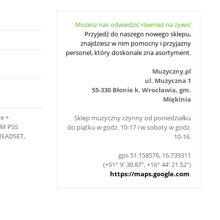
Możesz nas odwiedzić również na żywo!
Przyjedź do naszego nowego sklepu,
znajdziesz w nim pomocny i przyjazny
personel, który doskonale zna asortyment.
Muzyczny.pl
ul. Muzyczna 1
55-330 Błonie k. Wrocławia, gm.
Miękinia
e +
Sklep muzyczny czynny od poniedziałku
DM PSS
do piątku w godz. 10-17 i w soboty w godz.
HEADSET,
10-16.
gps 51.158576, 16.739311
(+51° 9' 30.87", +16° 44' 21.52")
https://maps.google.com
.