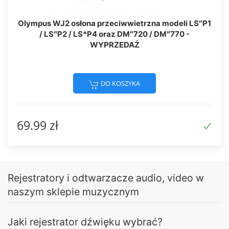
Olympus WJ2 osłona przeciwwietrzna modeli LS″P1
/ LS″P2 / LS*P4 oraz DM″720 / DM″770 -
WYPRZEDAŻ
DO KOSZYKA
69.99 zł
Rejestratory i odtwarzacze audio, video w
naszym sklepie muzycznym
Jaki rejestrator dźwięku wybrać?