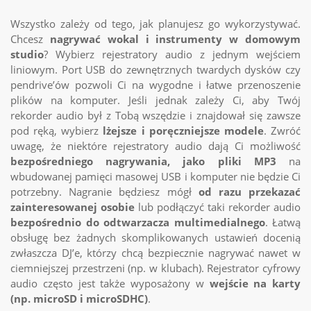
Wszystko zależy od tego, jak planujesz go wykorzystywać.
Chcesz
nagrywać wokal i instrumenty w domowym
studio
? Wybierz
rejestratory audio
z jednym wejściem
liniowym. Port USB do zewnętrznych twardych dysków czy
pendrive’ów pozwoli Ci na wygodne i łatwe przenoszenie
plików na komputer. Jeśli jednak zależy Ci, aby Twój
rekorder audio
był z Tobą wszędzie i znajdował się zawsze
pod ręką, wybierz
lżejsze i poręczniejsze modele
. Zwróć
uwagę, że niektóre
rejestratory audio
dają Ci możliwość
bezpośredniego nagrywania, jako pliki MP3
na
wbudowanej pamięci masowej USB i komputer nie będzie Ci
potrzebny. Nagranie będziesz mógł
od razu przekazać
zainteresowanej osobie
lub podłączyć taki
rekorder audio
bezpośrednio do odtwarzacza multimedialnego
. Łatwą
obsługę bez żadnych skomplikowanych ustawień docenią
zwłaszcza DJ’e, którzy chcą bezpiecznie nagrywać nawet w
ciemniejszej przestrzeni (np. w klubach).
Rejestrator cyfrowy
audio
często jest także wyposażony w
wejście na karty
(np. microSD i microSDHC)
.