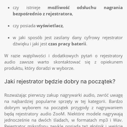
czy istnieje
możliwość odsłuchu nagrania
bezpośrednio z rejestratora
,
czy posiada
wyświetlacz
,
w jaki sposób jest zasilany dany
cyfrowy rejestrator
dźwięku
i jaki jest
czas pracy baterii
.
W razie wątpliwości i dodatkowych pytań o
rejestratory
audio
zawsze warto skontaktować się z opiekunem
produktu, który doradzi w wyborze.
Jaki rejestrator będzie dobry na początek?
Rozważając pierwszy zakup
nagrywarki audio
, zwróć uwagę
na najbardziej popularne sprzęty w tej kategorii. Bardzo
dobrym wyborem na początek przygody z nagrywaniem
będą
rejestratory audio
ZooM. Niektóre modele nagrywają
jednocześnie na dwóch śladach, w formatach mp3 i Wav.
Rejestrator mikrofonu
zwykle posiada też głośnik i wejście