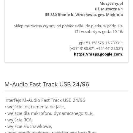
Muzyczny.pl
ul. Muzyczna 1
55-330 Błonie k. Wrocławia, gm. Miękinia
Sklep muzyczny czynny od poniedziałku do piątku w godz. 10-
17 i w soboty w godz. 10-16.
gps 51.158576, 16.739311
(+51° 9' 30.87", +16° 44' 21.52")
https://maps.google.com
.
M-Audio Fast Track USB 24/96
Interfejs M-Audio Fast Track USB 24/96
• wejście instrumentalne Jack,
• wejście dla mikrofonu dynamicznego XLR,
• wyjścia RCA,
• wyjście słuchawkowe,
• przelącznik poziomu wejściowego instr/line,