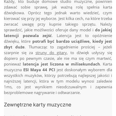
Każdy, kto buduje domowe studio muzyczne, powinien
zdawać sobie sprawę, jak ważną rolę spełnia karta
dźwiękowa. Oprócz tego jednak warto wiedzieć, czym
kierować się przy jej wyborze. Jest kilka cech, na które trzeba
zwracać uwagę przy kupnie takiego sprzętu. Należy
sprawdzić, jakie możliwości oferuje dany model i
do jakiej
latencji pozwala zejść
. Latencja jest to opóźnienie
dźwięku, które
potrafi być bardzo uciążliwe, kiedy jest
zbyt duże
. Tłumacząc to zagadnienie prościej – jeżeli
szarpnie się za
struny do gitary
, to dźwięk usłyszy się
dopiero po pewnym czasie, ale nie ma się czym martwić,
ponieważ
latencja jest liczona w milisekundach
. Karta
muzyczna
ESI Maya 44 PCI
jest doskonałym wyborem dla
wszystkich muzyków, którzy potrzebują najlepszej jakości i
najniższej latencji, która w tym modelu wynosi zaledwie
1ms, co jest wynikiem nieodczuwalnym i zapewnia
bezproblemowe nagrywanie i odtwarzanie.
Zewnętrzne karty muzyczne