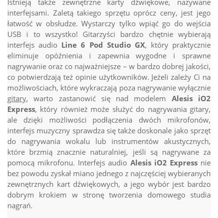
Istnieją także zewnętrzne karty dźwiękowe, nazywane
interfejsami. Zaletą takiego sprzętu oprócz ceny, jest jego
łatwość w obsłudze. Wystarczy tylko wpiąć go do wejścia
USB i to wszystko! Gitarzyści bardzo chętnie wybierają
interfejs audio
Line 6 Pod Studio GX
, który praktycznie
eliminuje opóźnienia i zapewnia wygodne i sprawne
nagrywanie oraz co najważniejsze – w bardzo dobrej jakości,
co potwierdzają też opinie użytkowników. Jeżeli zależy Ci na
możliwościach, które wykraczają poza nagrywanie wyłącznie
gitary
, warto zastanowić się nad modelem
Alesis iO2
Express
, który również może służyć do nagrywania gitary,
ale dzięki możliwości podłączenia dwóch mikrofonów,
interfejs muzyczny sprawdza się także doskonale jako sprzęt
do nagrywania wokalu lub instrumentów akustycznych,
które brzmią znacznie naturalniej, jeśli są nagrywane za
pomocą mikrofonu. Interfejs audio
Alesis iO2 Express
nie
bez powodu zyskał miano jednego z najczęściej wybieranych
zewnętrznych kart dźwiękowych, a jego wybór jest bardzo
dobrym krokiem w stronę tworzenia domowego studia
nagrań.