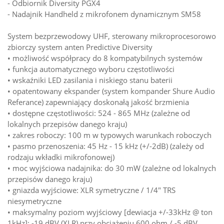
- Odbiornik Diversity PGX4
- Nadajnik Handheld z mikrofonem dynamicznym SM58
System bezprzewodowy UHF, sterowany mikroprocesorowo
zbiorczy system anten Predictive Diversity
• możliwość współpracy do 8 kompatybilnych systemów
• funkcja automatycznego wyboru częstotliwości
• wskaźniki LED zasilania i niskiego stanu baterii
• opatentowany ekspander (system kompander Shure Audio
Referance) zapewniający doskonałą jakość brzmienia
• dostępne częstotliwości: 524 - 865 MHz (zależne od
lokalnych przepisów danego kraju)
• zakres roboczy: 100 m w typowych warunkach roboczych
• pasmo przenoszenia: 45 Hz - 15 kHz (+/-2dB) (zależy od
rodzaju wkładki mikrofonowej)
• moc wyjściowa nadajnika: do 30 mW (zależne od lokalnych
przepisów danego kraju)
• gniazda wyjściowe: XLR symetryczne / 1/4" TRS
niesymetryczne
• maksymalny poziom wyjściowy [dewiacja +/-33kHz @ ton
1kHz]: -19 dBV (XLR) przy obciążeniu 600 ohm / -5 dBV