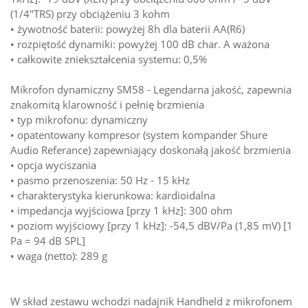
(1/4"TRS) przy obciążeniu 3 kohm
• żywotność baterii: powyżej 8h dla baterii AA(R6)
• rozpiętość dynamiki: powyżej 100 dB char. A ważona
• całkowite zniekształcenia systemu: 0,5%
Mikrofon dynamiczny SM58 - Legendarna jakość, zapewnia
znakomitą klarowność i pełnię brzmienia
• typ mikrofonu: dynamiczny
• opatentowany kompresor (system kompander Shure
Audio Referance) zapewniający doskonałą jakość brzmienia
• opcja wyciszania
• pasmo przenoszenia: 50 Hz - 15 kHz
• charakterystyka kierunkowa: kardioidalna
• impedancja wyjściowa [przy 1 kHz]: 300 ohm
• poziom wyjściowy [przy 1 kHz]: -54,5 dBV/Pa (1,85 mV) [1
Pa = 94 dB SPL]
• waga (netto): 289 g
W skład zestawu wchodzi nadajnik Handheld z mikrofonem