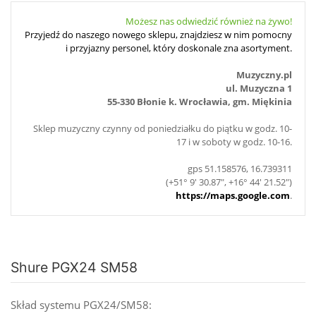
Możesz nas odwiedzić również na żywo!
Przyjedź do naszego nowego sklepu, znajdziesz w nim pomocny
i przyjazny personel, który doskonale zna asortyment.
Muzyczny.pl
ul. Muzyczna 1
55-330 Błonie k. Wrocławia, gm. Miękinia
Sklep muzyczny czynny od poniedziałku do piątku w godz. 10-
17 i w soboty w godz. 10-16.
gps 51.158576, 16.739311
(+51° 9' 30.87", +16° 44' 21.52")
https://maps.google.com
.
Shure PGX24 SM58
Skład systemu PGX24/SM58: