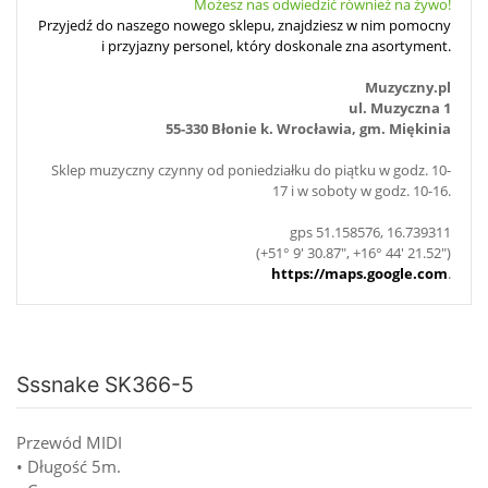
Możesz nas odwiedzić również na żywo!
Przyjedź do naszego nowego sklepu, znajdziesz w nim pomocny
i przyjazny personel, który doskonale zna asortyment.
Muzyczny.pl
ul. Muzyczna 1
55-330 Błonie k. Wrocławia, gm. Miękinia
Sklep muzyczny czynny od poniedziałku do piątku w godz. 10-
17 i w soboty w godz. 10-16.
gps 51.158576, 16.739311
(+51° 9' 30.87", +16° 44' 21.52")
https://maps.google.com
.
Sssnake SK366-5
Przewód MIDI
• Długość 5m.