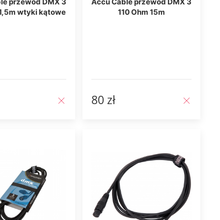
le przewód DMX 3
Accu Cable przewód DMX 3
1,5m wtyki kątowe
110 Ohm 15m
80 zł