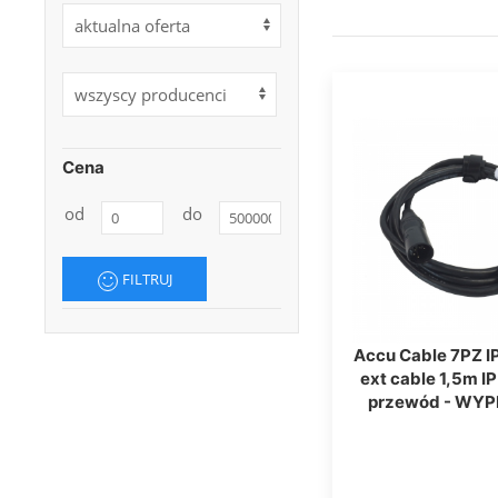
Cena
od
do
FILTRUJ
Accu Cable 7PZ I
ext cable 1,5m IP
przewód - WY