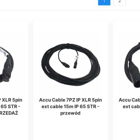
1
2
P XLR 5pin
Accu Cable 7PZ IP XLR 5pin
Accu Cab
 65 STR -
ext cable 15m IP 65 STR -
ext cab
PRZEDAŻ
przewód