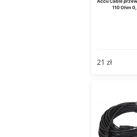
Accu Cable prze
110 Ohm 0
21 zł