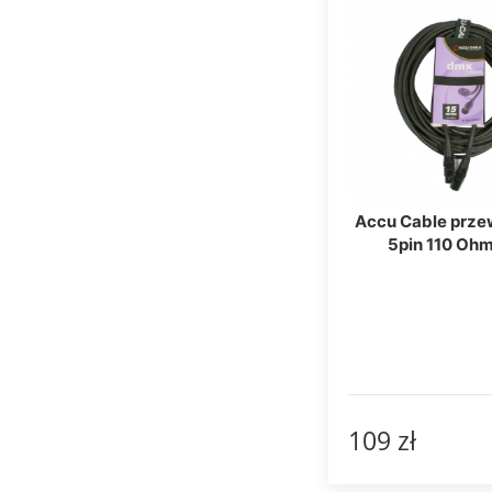
Accu Cable prz
5pin 110 Oh
109 zł