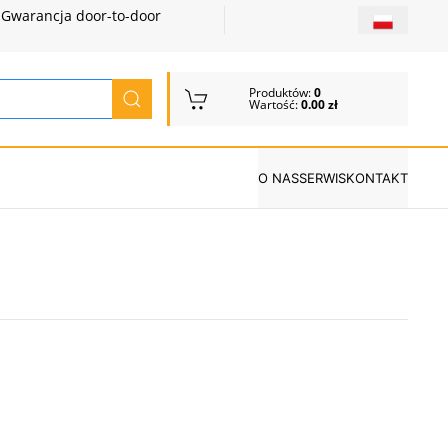
Gwarancja door-to-door
Produktów:
0
Wartość:
0.00 zł
O NAS
SERWIS
KONTAKT