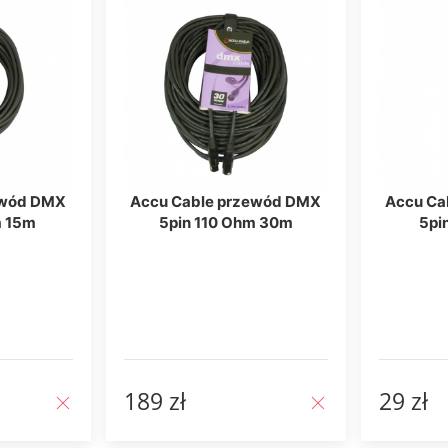
ewód DMX
Accu Cable przewód DMX
Accu Ca
m 15m
5pin 110 Ohm 30m
5pi
189 zł
29 zł