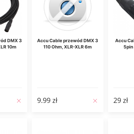
wód DMX 3
Accu Cable przewód DMX 3
Accu Ca
XLR 10m
110 Ohm, XLR-XLR 6m
5pin
9.99 zł
29 zł