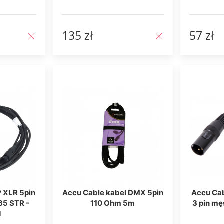
135 zł
57 zł
P XLR 5pin
Accu Cable kabel DMX 5pin
Accu Ca
 65 STR -
110 Ohm 5m
3 pin mę
d