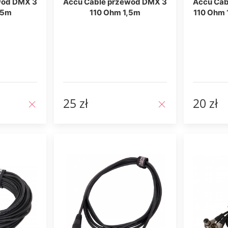
wód DMX 3
Accu Cable przewód DMX 3
Accu Cab
,5m
110 Ohm 1,5m
110 Ohm 
25 zł
20 zł