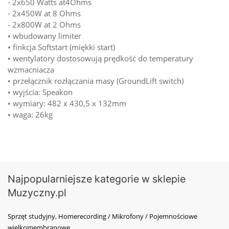
- 2x650 Watts at4Ohms
- 2x450W at 8 Ohms
- 2x800W at 2 Ohms
• wbudowany limiter
• finkcja Softstart (miękki start)
• wentylatory dostosowują prędkość do temperatury
wzmacniacza
• przełącznik rozłączania masy (GroundLift switch)
• wyjścia: Speakon
• wymiary: 482 x 430,5 x 132mm
• waga: 26kg
Najpopularniejsze kategorie w sklepie
Muzyczny.pl
Sprzęt studyjny, Homerecording / Mikrofony / Pojemnościowe
wielkomembranowe