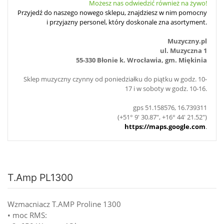
Możesz nas odwiedzić również na żywo!
Przyjedź do naszego nowego sklepu, znajdziesz w nim pomocny
i przyjazny personel, który doskonale zna asortyment.
Muzyczny.pl
ul. Muzyczna 1
55-330 Błonie k. Wrocławia, gm. Miękinia
Sklep muzyczny czynny od poniedziałku do piątku w godz. 10-
17 i w soboty w godz. 10-16.
gps 51.158576, 16.739311
(+51° 9' 30.87", +16° 44' 21.52")
https://maps.google.com
.
T.Amp PL1300
Wzmacniacz T.AMP Proline 1300
• moc RMS: