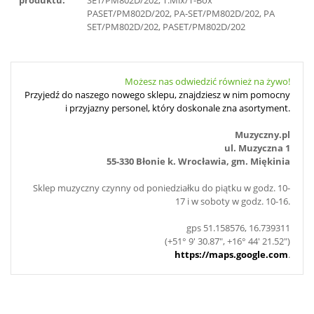
produktu:
SET/PM802D/202, T.Mix/T-Box
PASET/PM802D/202, PA-SET/PM802D/202, PA
SET/PM802D/202, PASET/PM802D/202
Możesz nas odwiedzić również na żywo!
Przyjedź do naszego nowego sklepu, znajdziesz w nim pomocny
i przyjazny personel, który doskonale zna asortyment.
Muzyczny.pl
ul. Muzyczna 1
55-330 Błonie k. Wrocławia, gm. Miękinia
Sklep muzyczny czynny od poniedziałku do piątku w godz. 10-
17 i w soboty w godz. 10-16.
gps 51.158576, 16.739311
(+51° 9' 30.87", +16° 44' 21.52")
https://maps.google.com
.