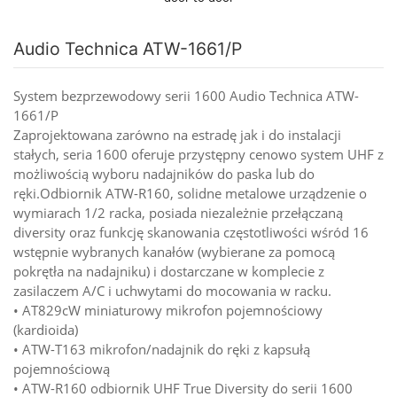
Audio Technica ATW-1661/P
System bezprzewodowy serii 1600 Audio Technica ATW-
1661/P
Zaprojektowana zarówno na estradę jak i do instalacji
stałych, seria 1600 oferuje przystępny cenowo system UHF z
możliwością wyboru nadajników do paska lub do
ręki.Odbiornik ATW-R160, solidne metalowe urządzenie o
wymiarach 1/2 racka, posiada niezależnie przełączaną
diversity oraz funkcję skanowania częstotliwości wśród 16
wstępnie wybranych kanałów (wybierane za pomocą
pokrętła na nadajniku) i dostarczane w komplecie z
zasilaczem A/C i uchwytami do mocowania w racku.
• AT829cW miniaturowy mikrofon pojemnościowy
(kardioida)
• ATW-T163 mikrofon/nadajnik do ręki z kapsułą
pojemnościową
• ATW-R160 odbiornik UHF True Diversity do serii 1600