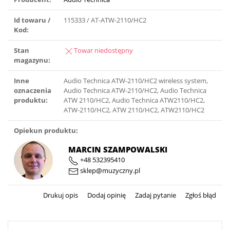
Id towaru /
115333 / AT-ATW-2110/HC2
Kod:
Stan
Towar niedostępny
magazynu:
Inne
Audio Technica ATW-2110/HC2 wireless system,
oznaczenia
Audio Technica ATW-2110/HC2, Audio Technica
produktu:
ATW 2110/HC2, Audio Technica ATW2110/HC2,
ATW-2110/HC2, ATW 2110/HC2, ATW2110/HC2
Opiekun produktu:
MARCIN SZAMPOWALSKI
+48 532395410
sklep@muzyczny.pl
Drukuj opis
Dodaj opinię
Zadaj pytanie
Zgłoś błąd