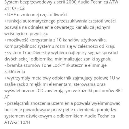
System bezprzewodowy z serii 2000 Audio Technica ATW-
2110/HC2
• UHF o zmiennej częstotliwości.
• funkcja automatycznego przeszukiwania częstotliwości
pozwala na odnalezienie otwartego kanału za jednym
wciśnięciem przycisku
• możliwość korzystania z 10 kanałów użytkownika.
Kompatybilność systemu różni się w zależności od kraju
• system True Diversity wybiera najlepszy sygnał spośród
dwóch sekcji odbiornika, minimalizując zaniki sygnału
• bramka szumów Tone Lock™ skutecznie eliminuje
zakłócenia
• wytrzymały metalowy odbiornik zajmujący połowę 1U w
szafie rack z miękkimi elementami sterowania oraz
wyświetlaczem LCD zawierającym wskaźniki poziomów RF i
AF
• przełącznik znoszenia uziemienia pozwala wyeliminować
buczenie powodowane przez pętle uziemienia pomiędzy
systemem dźwiękowym a odbiornikiem Audio Technica
ATW-2110/H