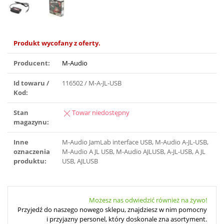
Produkt wycofany z oferty.
Producent:
M-Audio
Id towaru /
116502 / M-A-JL-USB
Kod:
Stan
Towar niedostępny
magazynu:
Inne
M-Audio JamLab interface USB, M-Audio A-JL-USB,
oznaczenia
M-Audio A JL USB, M-Audio AJLUSB, A-JL-USB, A JL
produktu:
USB, AJLUSB
Możesz nas odwiedzić również na żywo!
Przyjedź do naszego nowego sklepu, znajdziesz w nim pomocny
i przyjazny personel, który doskonale zna asortyment.