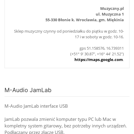
Muzyczny.pl
ul. Muzyczna 1
55-330 Błonie k. Wrocławia, gm. Miękinia
Sklep muzyczny czynny od poniedziałku do piątku w godz. 10-
17 i w soboty w godz. 10-16.
gps 51.158576, 16.739311
(+51° 9' 30.87", +16° 44' 21.52")
https://maps.google.com
.
M-Audio JamLab
M-Audio JamLab interface USB
JamLab pozwala zmienić komputer typu PC lub Mac w
kompletny system gitarowy, bez potrzeby innych urządzeń.
Podłączany przez złącze USB.