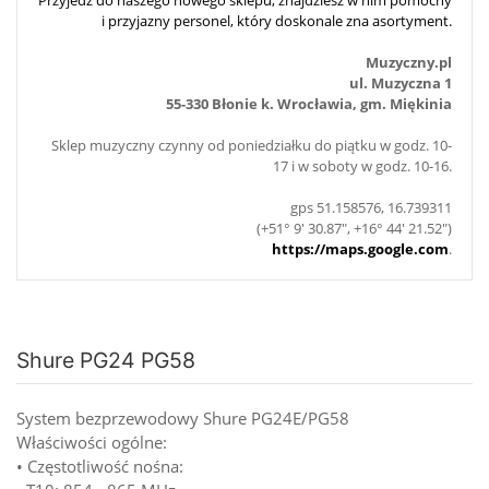
i przyjazny personel, który doskonale zna asortyment.
Muzyczny.pl
ul. Muzyczna 1
55-330 Błonie k. Wrocławia, gm. Miękinia
Sklep muzyczny czynny od poniedziałku do piątku w godz. 10-
17 i w soboty w godz. 10-16.
gps 51.158576, 16.739311
(+51° 9' 30.87", +16° 44' 21.52")
https://maps.google.com
.
Shure PG24 PG58
System bezprzewodowy Shure PG24E/PG58
Właściwości ogólne:
• Częstotliwość nośna: