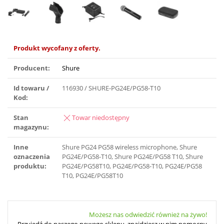
Produkt wycofany z oferty.
Producent:
Shure
Id towaru /
116930 / SHURE-PG24E/PG58-T10
Kod:
Stan
Towar niedostępny
magazynu:
Inne
Shure PG24 PG58 wireless microphone, Shure
oznaczenia
PG24E/PG58-T10, Shure PG24E/PG58 T10, Shure
produktu:
PG24E/PG58T10, PG24E/PG58-T10, PG24E/PG58
T10, PG24E/PG58T10
Możesz nas odwiedzić również na żywo!
Przyjedź do naszego nowego sklepu, znajdziesz w nim pomocny