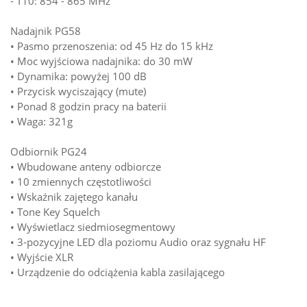
- T10: 854 - 865 MHz
Nadajnik PG58
• Pasmo przenoszenia: od 45 Hz do 15 kHz
• Moc wyjściowa nadajnika: do 30 mW
• Dynamika: powyżej 100 dB
• Przycisk wyciszający (mute)
• Ponad 8 godzin pracy na baterii
• Waga: 321g
Odbiornik PG24
• Wbudowane anteny odbiorcze
• 10 zmiennych częstotliwości
• Wskaźnik zajętego kanału
• Tone Key Squelch
• Wyświetlacz siedmiosegmentowy
• 3-pozycyjne LED dla poziomu Audio oraz sygnału HF
• Wyjście XLR
• Urządzenie do odciążenia kabla zasilającego