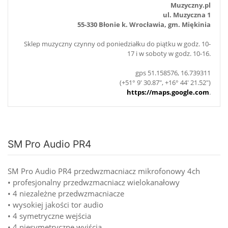
Muzyczny.pl
ul. Muzyczna 1
55-330 Błonie k. Wrocławia, gm. Miękinia
Sklep muzyczny czynny od poniedziałku do piątku w godz. 10-
17 i w soboty w godz. 10-16.
gps 51.158576, 16.739311
(+51° 9' 30.87", +16° 44' 21.52")
https://maps.google.com
.
SM Pro Audio PR4
SM Pro Audio PR4 przedwzmacniacz mikrofonowy 4ch
• profesjonalny przedwzmacniacz wielokanałowy
• 4 niezależne przedwzmacniacze
• wysokiej jakości tor audio
• 4 symetryczne wejścia
• 4 niesymetryczne wyjścia