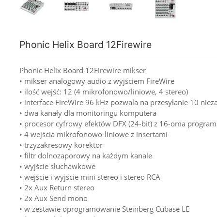
Phonic Helix Board 12Firewire
Phonic Helix Board 12Firewire mikser
• mikser analogowy audio z wyjściem FireWire
• ilość wejść: 12 (4 mikrofonowo/liniowe, 4 stereo)
• interface FireWire 96 kHz pozwala na przesyłanie 10 ni
• dwa kanały dla monitoringu komputera
• procesor cyfrowy efektów DFX (24-bit) z 16-oma progra
• 4 wejścia mikrofonowo-liniowe z insertami
• trzyzakresowy korektor
• filtr dolnozaporowy na każdym kanale
• wyjście słuchawkowe
• wejście i wyjście mini stereo i stereo RCA
• 2x Aux Return stereo
• 2x Aux Send mono
• w zestawie oprogramowanie Steinberg Cubase LE