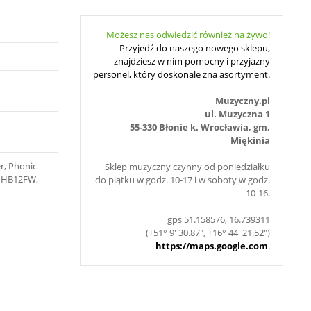
Możesz nas odwiedzić również na żywo!
Przyjedź do naszego nowego sklepu,
znajdziesz w nim pomocny i przyjazny
personel, który doskonale zna asortyment.
Muzyczny.pl
ul. Muzyczna 1
55-330 Błonie k. Wrocławia, gm.
Miękinia
r, Phonic
Sklep muzyczny czynny od poniedziałku
c HB12FW,
do piątku w godz. 10-17 i w soboty w godz.
10-16.
gps 51.158576, 16.739311
(+51° 9' 30.87", +16° 44' 21.52")
https://maps.google.com
.