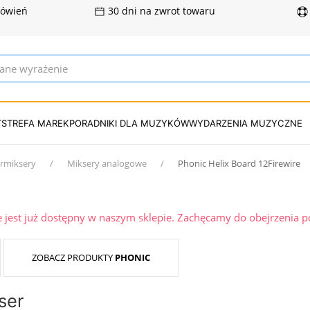
mówień
30 dni na zwrot towaru
T
STREFA MAREK
PORADNIKI DLA MUZYKÓW
WYDARZENIA MUZYCZNE
ermiksery
Miksery analogowe
Phonic Helix Board 12Firewire
ie jest już dostępny w naszym sklepie. Zachęcamy do obejrzenia 
ZOBACZ PRODUKTY
PHONIC
ser