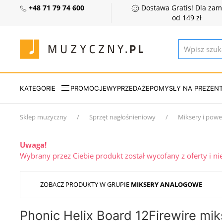
+48 71 79 74 600
Dostawa Gratis! Dla za
od 149 zł
KATEGORIE
PROMOCJE
WYPRZEDAŻE
POMYSŁY NA PREZEN
Sklep muzyczny
Sprzęt nagłośnieniowy
Miksery i pow
Uwaga!
Wybrany przez Ciebie produkt został wycofany z oferty i n
ZOBACZ PRODUKTY W GRUPIE
MIKSERY ANALOGOWE
Phonic Helix Board 12Firewire mik