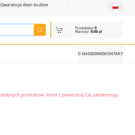
Gwarancja door-to-door
Produktów:
0
Wartość:
0.00 zł
O NAS
SERWIS
KONTAKT
podobnych produktów, które z pewnością Cię zainteresują.