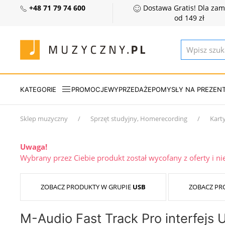
+48 71 79 74 600
Dostawa Gratis! Dla za
od 149 zł
KATEGORIE
PROMOCJE
WYPRZEDAŻE
POMYSŁY NA PREZEN
Sklep muzyczny
Sprzęt studyjny, Homerecording
Karty
Uwaga!
Wybrany przez Ciebie produkt został wycofany z oferty i n
ZOBACZ PRODUKTY W GRUPIE
USB
ZOBACZ PR
M-Audio Fast Track Pro interfejs