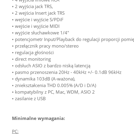
• 2 wyjścia jack TRS,
• 2 wejścia Insert jack TRS
• wejście i wyjście S/PDiF
• wejście i wyjście MIDI
• wyjście słuchawkowe 1/4"
• potencjometr Input/Playback do regulacji proporcji p
• przełącznik pracy mono/stereo
• regulacja głośności
• direct monitoring
• odsłuch ASIO z bardzo niską latencją
• pasmo przenoszenia 20Hz - 40kHz +/- 0.1dB 96kHz
• dynamika 103dB (A-ważona),
• zniekształcenia THD 0.005% (A/D i D/A)
• kompatybilny z PC, Mac, WDM, ASIO 2
• zasilanie z USB
Minimalne wymagania:
PC: