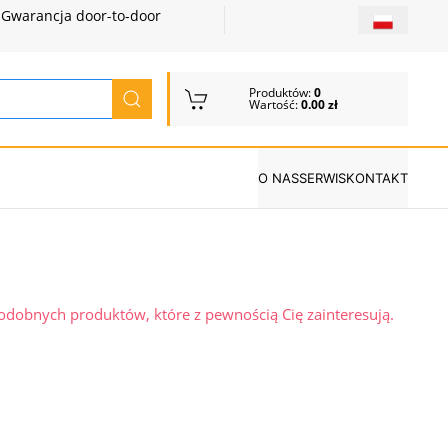
Gwarancja door-to-door
Produktów:
0
Wartość:
0.00 zł
O NAS
SERWIS
KONTAKT
podobnych produktów, które z pewnością Cię zainteresują.