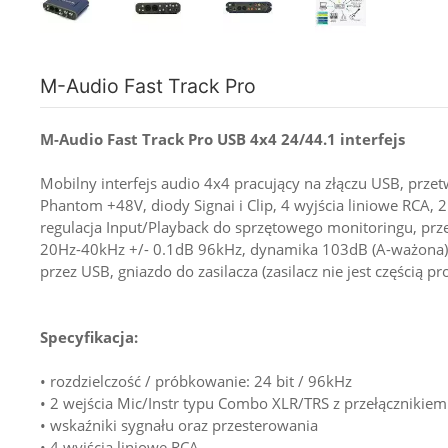
M-Audio Fast Track Pro
M-Audio Fast Track Pro USB 4x4 24/44.1 interfejs
Mobilny interfejs audio 4x4 pracujący na złączu USB, prze
Phantom +48V, diody Signai i Clip, 4 wyjścia liniowe RCA, 2 
regulacja Input/Playback do sprzętowego monitoringu, prze
20Hz-40kHz +/- 0.1dB 96kHz, dynamika 103dB (A-ważona), 
przez USB, gniazdo do zasilacza (zasilacz nie jest częścią p
Specyfikacja:
• rozdzielczość / próbkowanie: 24 bit / 96kHz
• 2 wejścia Mic/Instr typu Combo XLR/TRS z przełącznikie
• wskaźniki sygnału oraz przesterowania
• 4 wyjścia liniowe RCA