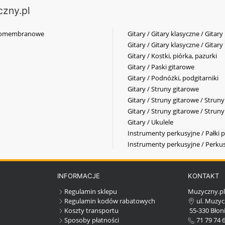
czny.pl
elkomembranowe
Gitary / Gitary klasyczne / Gitary
Gitary / Gitary klasyczne / Gitary
Gitary / Kostki, piórka, pazurki
Gitary / Paski gitarowe
Gitary / Podnóżki, podgitarniki
Gitary / Struny gitarowe
Gitary / Struny gitarowe / Strun
Gitary / Struny gitarowe / Strun
Gitary / Ukulele
Instrumenty perkusyjne / Pałki p
Instrumenty perkusyjne / Perkus
INFORMACJE
KONTAKT
Regulamin sklepu
Muzyczny.p
Regulamin kodów rabatowych
ul. Muzyc
Koszty transportu
55-330 Błoni
Sposoby płatności
71 79 74 