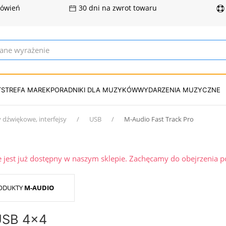
mówień
30 dni na zwrot towaru
T
STREFA MAREK
PORADNIKI DLA MUZYKÓW
WYDARZENIA MUZYCZNE
 dźwiękowe, interfejsy
USB
M-Audio Fast Track Pro
ie jest już dostępny w naszym sklepie. Zachęcamy do obejrzenia 
ODUKTY
M-AUDIO
 USB 4x4