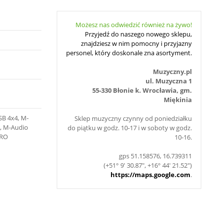
Możesz nas odwiedzić również na żywo!
Przyjedź do naszego nowego sklepu,
znajdziesz w nim pomocny i przyjazny
personel, który doskonale zna asortyment.
Muzyczny.pl
ul. Muzyczna 1
55-330 Błonie k. Wrocławia, gm.
Miękinia
SB 4x4, M-
Sklep muzyczny czynny od poniedziałku
, M-Audio
do piątku w godz. 10-17 i w soboty w godz.
PRO
10-16.
gps 51.158576, 16.739311
(+51° 9' 30.87", +16° 44' 21.52")
https://maps.google.com
.