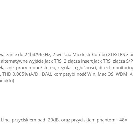
twarzanie do 24bit/96kHz, 2 wejścia Mic/Instr Combo XLR/TRS z pr
alternatywne wyjścia Jack TRS, 2 złącza Insert Jack TRS, złącza S
łącznik pracy mono/stereo, regulacja głośności, direct monitorin
THD 0.005% (A/D i D/A), kompatybilność Win, Mac OS, WDM, ASIO
roduktu)
m Line, przyciskiem pad -20dB, oraz przyciskiem phantom +48V