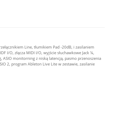
zełącznikiem Line, tłumikiem Pad -20dB, i zasilaniem
/PIDF I/O, złącza MIDI I/O, wyjście słuchawkowe Jack ¼,
g, ASIO monitorning z niską latencją, pasmo przenoszenia
 2, program Ableton Live Lite w zestawie, zasilanie