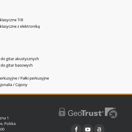
 klasyczne 7/8
 klasyczne z elektroniką
y do gitar akustycznych
y do gitar basowych
erkusyjne / Pałki perkusyjne
jonalia / Cajony
l
zna 1
e, Polska
600