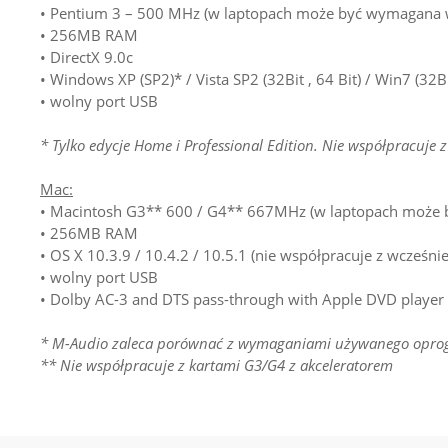
• Pentium 3 – 500 MHz (w laptopach może być wymagana w
• 256MB RAM
• DirectX 9.0c
• Windows XP (SP2)* / Vista SP2 (32Bit , 64 Bit) / Win7 (32
• wolny port USB
* Tylko edycje Home i Professional Edition. Nie współpracuje
Mac:
• Macintosh G3** 600 / G4** 667MHz (w laptopach może 
• 256MB RAM
• OS X 10.3.9 / 10.4.2 / 10.5.1 (nie współpracuje z wcześn
• wolny port USB
• Dolby AC-3 and DTS pass-through with Apple DVD player
* M-Audio zaleca porównać z wymaganiami używanego oprog
** Nie współpracuje z kartami G3/G4 z akceleratorem