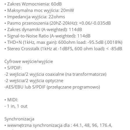
• Zakres Wzmocnienia: 60dB
• Maksymalna moc wyjścia: 20mW
• Impedancja wyjścia: 22ohms
• Pasmo przenoszenia (20hZ-20kHz): +0.06/-0.035dB
• Zakres dynamiki (A-weighted): 114dB
• Signal-to-Noise Ratio (A-weighted): 114dB
• THD+N (1kHz, max gain): 600ohm load: -95.5dB (.0018%)
• Stereo Crosstalk (1kHz at -1dBFS, 600 ohm load): < -85dB
Cyfrowe wejście/wyjście
• S/PDIF:
-2 wejścia/2 wyjścia coaxialne (na transformatorze)
-2 wejścia/2 wyjścia optyczne
-AES/EBU lub S/PDIF (przełączane programowo)
• MIDI:
- 1 in, 1 out
Synchronizacja
• wewnętrzna synchronizacja dla : 44.1, 48, 96, 176.4,