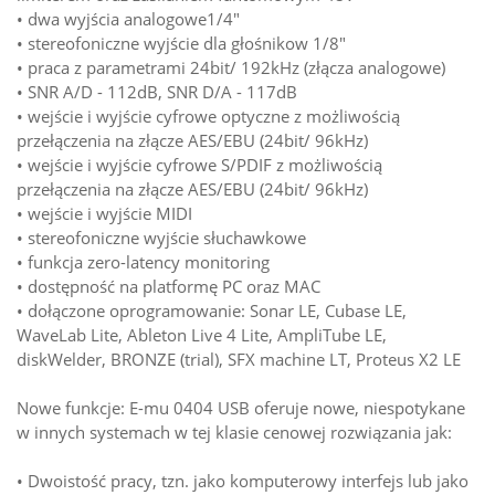
• dwa wyjścia analogowe1/4"
• stereofoniczne wyjście dla głośnikow 1/8"
• praca z parametrami 24bit/ 192kHz (złącza analogowe)
• SNR A/D - 112dB, SNR D/A - 117dB
• wejście i wyjście cyfrowe optyczne z możliwością
przełączenia na złącze AES/EBU (24bit/ 96kHz)
• wejście i wyjście cyfrowe S/PDIF z możliwością
przełączenia na złącze AES/EBU (24bit/ 96kHz)
• wejście i wyjście MIDI
• stereofoniczne wyjście słuchawkowe
• funkcja zero-latency monitoring
• dostępność na platformę PC oraz MAC
• dołączone oprogramowanie: Sonar LE, Cubase LE,
WaveLab Lite, Ableton Live 4 Lite, AmpliTube LE,
diskWelder, BRONZE (trial), SFX machine LT, Proteus X2 LE
Nowe funkcje: E-mu 0404 USB oferuje nowe, niespotykane
w innych systemach w tej klasie cenowej rozwiązania jak:
• Dwoistość pracy, tzn. jako komputerowy interfejs lub jako