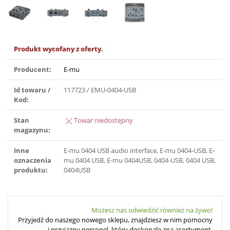
Produkt wycofany z oferty.
Producent:
E-mu
Id towaru /
117723 / EMU-0404-USB
Kod:
Stan
Towar niedostępny
magazynu:
Inne
E-mu 0404 USB audio interface, E-mu 0404-USB, E-
oznaczenia
mu 0404 USB, E-mu 0404USB, 0404-USB, 0404 USB,
produktu:
0404USB
Możesz nas odwiedzić również na żywo!
Przyjedź do naszego nowego sklepu, znajdziesz w nim pomocny
i przyjazny personel, który doskonale zna asortyment.