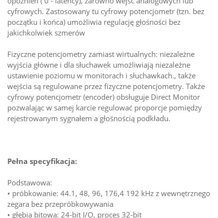
opóźnień ( 0 - latency), zarówno wejść analogowych lub
cyfrowych. Zastosowany tu cyfrowy potencjometr (tzn. bez
początku i końca) umożliwia regulację głośności bez
jakichkolwiek szmerów
Fizyczne potencjometry zamiast wirtualnych: niezależne
wyjścia główne i dla słuchawek umożliwiają niezależne
ustawienie poziomu w monitorach i słuchawkach., także
wejścia są regulowane przez fizyczne potencjometry. Także
cyfrowy potencjometr (encoder) obsługuje Direct Monitor
pozwalając w samej karcie regulować proporcje pomiędzy
rejestrowanym sygnałem a głośnością podkładu.
Pełna specyfikacja:
Podstawowa:
• próbkowanie: 44.1, 48, 96, 176,4 192 kHz z wewnętrznego
zegara bez przepróbkowywania
• głębia bitowa: 24-bit I/O, proces 32-bit