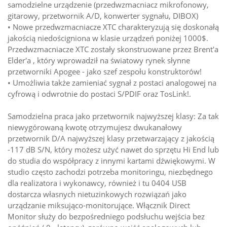
samodzielne urządzenie (przedwzmacniacz mikrofonowy,
gitarowy, przetwornik A/D, konwerter sygnału, DIBOX)
• Nowe przedwzmacniacze XTC charakteryzują się doskonałą
jakością niedościgniona w klasie urządzeń poniżej 1000$.
Przedwzmacniacze XTC zostały skonstruowane przez Brent'a
Elder'a , który wprowadził na światowy rynek słynne
przetworniki Apogee - jako szef zespołu konstruktorów!
• Umożliwia także zamieniać sygnał z postaci analogowej na
cyfrową i odwrotnie do postaci S/PDIF oraz TosLink!.
Samodzielna praca jako przetwornik najwyższej klasy: Za tak
niewygórowaną kwotę otrzymujesz dwukanałowy
przetwornik D/A najwyższej klasy przetwarzający z jakością
-117 dB S/N, który możesz użyć nawet do sprzętu Hi End lub
do studia do współpracy z innymi kartami dźwiękowymi. W
studio często zachodzi potrzeba monitoringu, niezbędnego
dla realizatora i wykonawcy, również i tu 0404 USB
dostarcza własnych nietuzinkowych rozwiązań jako
urządzanie miksująco-monitorujące. Włącznik Direct
Monitor służy do bezpośredniego podsłuchu wejścia bez