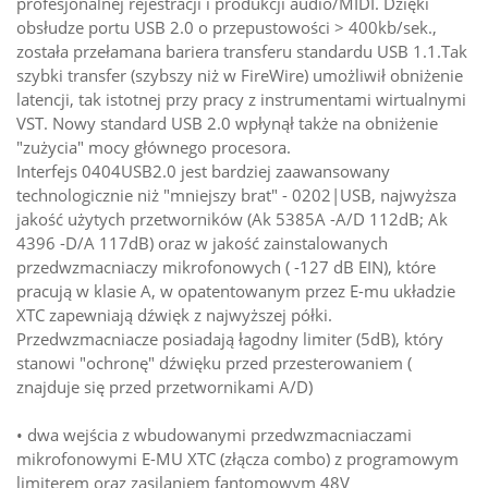
profesjonalnej rejestracji i produkcji audio/MIDI. Dzięki
obsłudze portu USB 2.0 o przepustowości > 400kb/sek.,
została przełamana bariera transferu standardu USB 1.1.Tak
szybki transfer (szybszy niż w FireWire) umożliwił obniżenie
latencji, tak istotnej przy pracy z instrumentami wirtualnymi
VST. Nowy standard USB 2.0 wpłynął także na obniżenie
"zużycia" mocy głównego procesora.
Interfejs 0404USB2.0 jest bardziej zaawansowany
technologicznie niż "mniejszy brat" - 0202|USB, najwyższa
jakość użytych przetworników (Ak 5385A -A/D 112dB; Ak
4396 -D/A 117dB) oraz w jakość zainstalowanych
przedwzmacniaczy mikrofonowych ( -127 dB EIN), które
pracują w klasie A, w opatentowanym przez E-mu układzie
XTC zapewniają dźwięk z najwyższej półki.
Przedwzmacniacze posiadają łagodny limiter (5dB), który
stanowi "ochronę" dźwięku przed przesterowaniem (
znajduje się przed przetwornikami A/D)
• dwa wejścia z wbudowanymi przedwzmacniaczami
mikrofonowymi E-MU XTC (złącza combo) z programowym
limiterem oraz zasilaniem fantomowym 48V