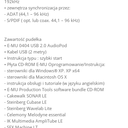
192kHz
• zewnętrza synchronizacja przez:
- ADAT (44,1 – 96 kHz)
- S/PDIF ( opt. lub coax. 44,1 – 96 kHz)
Zawartość pudełka
• E-MU 0404 USB 2.0 AudioPod
• Kabel USB (2 metry)
• Instrukcja typu : szybki start
• Płyta CD-ROM E-MU Oprogramowanie/Instrukcja:
- sterowniki dla Windows® XP. XP x64
- sterowniki dla Macintosh OS X
- instrukcja obsługi i tutoriale (w języku angielskim)
• E-MU Production Tools software bundle CD-ROM
- Cakewalk SONAR LE
- Steinberg Cubase LE
- Steinberg Wavelab Lite
- Celemony Melodyne essential
- IK Multimedia AmpliTube LE
- SFX Machine LT