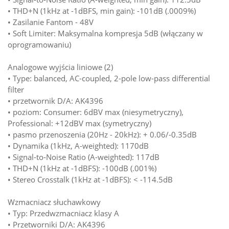
• THD+N (1kHz at -1dBFS, min gain): -101dB (.0009%)
• Zasilanie Fantom - 48V
• Soft Limiter: Maksymalna kompresja 5dB (włączany w
oprogramowaniu)
Analogowe wyjścia liniowe (2)
• Type: balanced, AC-coupled, 2-pole low-pass differential
filter
• przetwornik D/A: AK4396
• poziom: Consumer: 6dBV max (niesymetryczny),
Professional: +12dBV max (symetryczny)
• pasmo przenoszenia (20Hz - 20kHz): + 0.06/-0.35dB
• Dynamika (1kHz, A-weighted): 1170dB
• Signal-to-Noise Ratio (A-weighted): 117dB
• THD+N (1kHz at -1dBFS): -100dB (.001%)
• Stereo Crosstalk (1kHz at -1dBFS): < -114.5dB
Wzmacniacz słuchawkowy
• Typ: Przedwzmacniacz klasy A
• Przetworniki D/A: AK4396