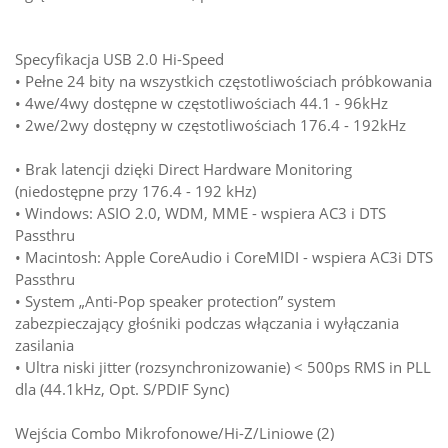
Specyfikacja USB 2.0 Hi-Speed
• Pełne 24 bity na wszystkich częstotliwościach próbkowania
• 4we/4wy dostępne w częstotliwościach 44.1 - 96kHz
• 2we/2wy dostępny w częstotliwościach 176.4 - 192kHz
• Brak latencji dzięki Direct Hardware Monitoring
(niedostępne przy 176.4 - 192 kHz)
• Windows: ASIO 2.0, WDM, MME - wspiera AC3 i DTS
Passthru
• Macintosh: Apple CoreAudio i CoreMIDI - wspiera AC3i DTS
Passthru
• System „Anti-Pop speaker protection” system
zabezpieczający głośniki podczas włączania i wyłączania
zasilania
• Ultra niski jitter (rozsynchronizowanie) < 500ps RMS in PLL
dla (44.1kHz, Opt. S/PDIF Sync)
Wejścia Combo Mikrofonowe/Hi-Z/Liniowe (2)