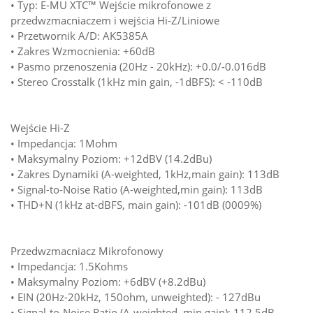
• Typ: E-MU XTC™ Wejście mikrofonowe z
przedwzmacniaczem i wejścia Hi-Z/Liniowe
• Przetwornik A/D: AK5385A
• Zakres Wzmocnienia: +60dB
• Pasmo przenoszenia (20Hz - 20kHz): +0.0/-0.016dB
• Stereo Crosstalk (1kHz min gain, -1dBFS): < -110dB
Wejście Hi-Z
• Impedancja: 1Mohm
• Maksymalny Poziom: +12dBV (14.2dBu)
• Zakres Dynamiki (A-weighted, 1kHz,main gain): 113dB
• Signal-to-Noise Ratio (A-weighted,min gain): 113dB
• THD+N (1kHz at-dBFS, main gain): -101dB (0009%)
Przedwzmacniacz Mikrofonowy
• Impedancja: 1.5Kohms
• Maksymalny Poziom: +6dBV (+8.2dBu)
• EIN (20Hz-20kHz, 150ohm, unweighted): - 127dBu
• Signal-to-Noise Ratio (A-weighted, min gain): 112.5dB