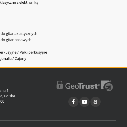
 klasyczne z elektroniką
y do gitar akustycznych
y do gitar basowych
erkusyjne / Pałki perkusyjne
jonalia / Cajony
l
zna 1
e, Polska
600