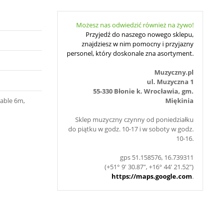
Możesz nas odwiedzić również na żywo!
Przyjedź do naszego nowego sklepu,
znajdziesz w nim pomocny i przyjazny
personel, który doskonale zna asortyment.
Muzyczny.pl
ul. Muzyczna 1
55-330 Błonie k. Wrocławia, gm.
cable 6m,
Miękinia
Sklep muzyczny czynny od poniedziałku
do piątku w godz. 10-17 i w soboty w godz.
10-16.
gps 51.158576, 16.739311
(+51° 9' 30.87", +16° 44' 21.52")
https://maps.google.com
.