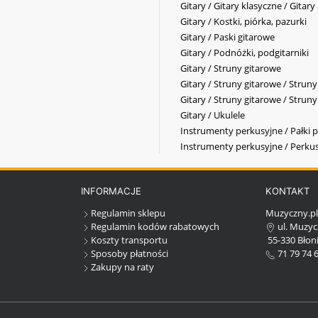
Gitary / Gitary klasyczne / Gitary
Gitary / Kostki, piórka, pazurki
Gitary / Paski gitarowe
Gitary / Podnóżki, podgitarniki
Gitary / Struny gitarowe
Gitary / Struny gitarowe / Strun
Gitary / Struny gitarowe / Strun
Gitary / Ukulele
Instrumenty perkusyjne / Pałki p
Instrumenty perkusyjne / Perkus
INFORMACJE
KONTAKT
Regulamin sklepu
Muzyczny.p
Regulamin kodów rabatowych
ul. Muzyc
Koszty transportu
55-330 Błoni
Sposoby płatności
71 79 74 
Zakupy na raty