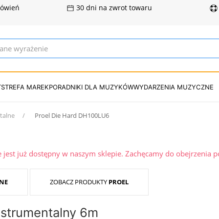
mówień
30 dni na zwrot towaru
T
STREFA MAREK
PORADNIKI DLA MUZYKÓW
WYDARZENIA MUZYCZNE
talne
Proel Die Hard DH100LU6
ie jest już dostępny w naszym sklepie. Zachęcamy do obejrzenia 
NE
ZOBACZ PRODUKTY
PROEL
nstrumentalny 6m