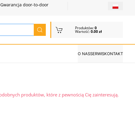
Gwarancja door-to-door
Produktów:
0
Wartość:
0.00 zł
O NAS
SERWIS
KONTAKT
podobnych produktów, które z pewnością Cię zainteresują.