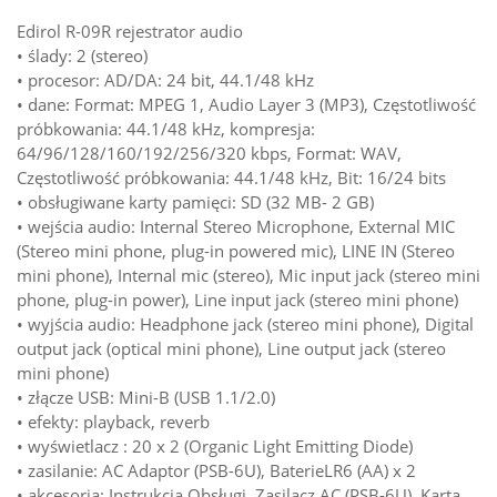
Edirol R-09R rejestrator audio
• ślady: 2 (stereo)
• procesor: AD/DA: 24 bit, 44.1/48 kHz
• dane: Format: MPEG 1, Audio Layer 3 (MP3), Częstotliwość
próbkowania: 44.1/48 kHz, kompresja:
64/96/128/160/192/256/320 kbps, Format: WAV,
Częstotliwość próbkowania: 44.1/48 kHz, Bit: 16/24 bits
• obsługiwane karty pamięci: SD (32 MB- 2 GB)
• wejścia audio: Internal Stereo Microphone, External MIC
(Stereo mini phone, plug-in powered mic), LINE IN (Stereo
mini phone), Internal mic (stereo), Mic input jack (stereo mini
phone, plug-in power), Line input jack (stereo mini phone)
• wyjścia audio: Headphone jack (stereo mini phone), Digital
output jack (optical mini phone), Line output jack (stereo
mini phone)
• złącze USB: Mini-B (USB 1.1/2.0)
• efekty: playback, reverb
• wyświetlacz : 20 x 2 (Organic Light Emitting Diode)
• zasilanie: AC Adaptor (PSB-6U), BaterieLR6 (AA) x 2
• akcesoria: Instrukcja Obsługi, Zasilacz AC (PSB-6U), Karta