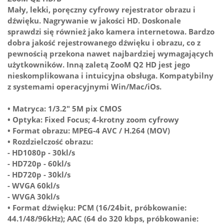
Mały, lekki, poręczny cyfrowy rejestrator obrazu i
dźwięku. Nagrywanie w jakości HD. Doskonale
sprawdzi się również jako kamera internetowa. Bardzo
dobra jakość rejestrowanego dźwięku i obrazu, co z
pewnością przekona nawet najbardziej wymagających
użytkowników. Inną zaletą ZooM Q2 HD jest jego
nieskomplikowana i intuicyjna obsługa. Kompatybilny
z systemami operacyjnymi Win/Mac/iOs.
• Matryca: 1/3.2" 5M pix CMOS
• Optyka: Fixed Focus; 4-krotny zoom cyfrowy
• Format obrazu: MPEG-4 AVC / H.264 (MOV)
• Rozdzielczość obrazu:
- HD1080p - 30kl/s
- HD720p - 60kl/s
- HD720p - 30kl/s
- WVGA 60kl/s
- WVGA 30kl/s
• Format dźwięku: PCM (16/24bit, próbkowanie:
44.1/48/96kHz); AAC (64 do 320 kbps, próbkowanie: