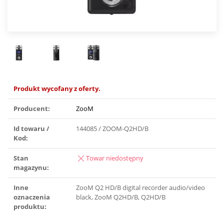
Produkt wycofany z oferty.
Producent:
ZooM
Id towaru /
144085 / ZOOM-Q2HD/B
Kod:
Stan
Towar niedostępny
magazynu:
Inne
ZooM Q2 HD/B digital recorder audio/video
oznaczenia
black, ZooM Q2HD/B, Q2HD/B
produktu: