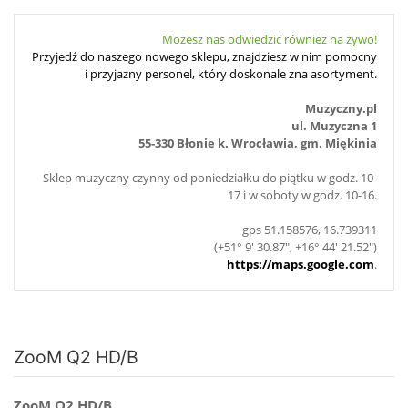
Możesz nas odwiedzić również na żywo!
Przyjedź do naszego nowego sklepu, znajdziesz w nim pomocny
i przyjazny personel, który doskonale zna asortyment.
Muzyczny.pl
ul. Muzyczna 1
55-330 Błonie k. Wrocławia, gm. Miękinia
Sklep muzyczny czynny od poniedziałku do piątku w godz. 10-
17 i w soboty w godz. 10-16.
gps 51.158576, 16.739311
(+51° 9' 30.87", +16° 44' 21.52")
https://maps.google.com
.
ZooM Q2 HD/B
ZooM Q2 HD/B