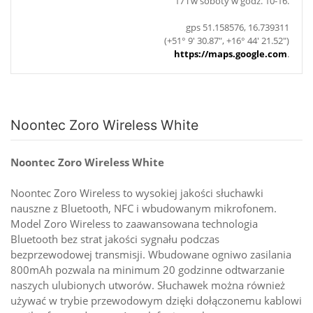
17 i w soboty w godz. 10-16.
gps 51.158576, 16.739311
(+51° 9' 30.87", +16° 44' 21.52")
https://maps.google.com
.
Noontec Zoro Wireless White
Noontec Zoro Wireless White
Noontec Zoro Wireless to wysokiej jakości słuchawki
nauszne z Bluetooth, NFC i wbudowanym mikrofonem.
Model Zoro Wireless to zaawansowana technologia
Bluetooth bez strat jakości sygnału podczas
bezprzewodowej transmisji. Wbudowane ogniwo zasilania
800mAh pozwala na minimum 20 godzinne odtwarzanie
naszych ulubionych utworów. Słuchawek można również
używać w trybie przewodowym dzięki dołączonemu kablowi