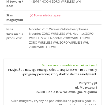
Id towaru /
148976 / NOON-ZORO-WIRELESS-WH
Kod:
Stan
Towar niedostępny
magazynu:
Inne
Noontec Zoro Wireless White headphones,
oznaczenia
Noontec ZORO-WIRELESS-WH, Noontec ZORO
produktu:
WIRELESS WH, Noontec ZOROWIRELESSWH,
ZORO-WIRELESS-WH, ZORO WIRELESS WH,
ZOROWIRELESSWH
Możesz nas odwiedzić również na żywo!
Przyjedź do naszego nowego sklepu, znajdziesz w nim pomocny
i przyjazny personel, który doskonale zna asortyment.
Muzyczny.pl
ul. Muzyczna 1
55-330 Błonie k. Wrocławia, gm. Miękinia
Sklep muzyczny czynny od poniedziałku do piątku w godz. 10-