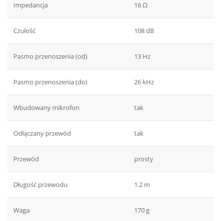
Impedancja
16 Ω
Czułość
108 dB
Pasmo przenoszenia (od)
13 Hz
Pasmo przenoszenia (do)
26 kHz
Wbudowany mikrofon
tak
Odłączany przewód
tak
Przewód
prosty
Długość przewodu
1.2 m
Waga
170 g