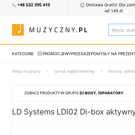
+48 532 395 410
Dostawa Gratis! Dla za
od 149 zł
KATEGORIE
PROMOCJE
WYPRZEDAŻE
POMYSŁY NA PREZEN
Sklep muzyczny
Sprzęt nagłośnieniowy
Di-boxy, splitt
ZOBACZ PRODUKTY W GRUPIE
DI-BOXY, SEPARATORY
LD Systems LDI02 Di-box aktywn