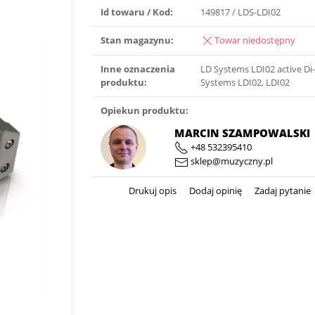
Id towaru / Kod:
149817 / LDS-LDI02
Stan magazynu:
Towar niedostępny
Inne oznaczenia
LD Systems LDI02 active Di
produktu:
Systems LDI02, LDI02
Opiekun produktu:
MARCIN SZAMPOWALSKI
+48 532395410
sklep@muzyczny.pl
Drukuj opis
Dodaj opinię
Zadaj pytanie