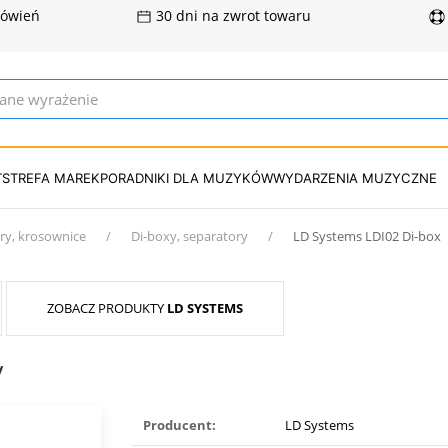
mówień
30 dni na zwrot towaru
T
STREFA MAREK
PORADNIKI DLA MUZYKÓW
WYDARZENIA MUZYCZNE
ery, krosownice
Di-boxy, separatory
LD Systems LDI02 Di-box
ZOBACZ PRODUKTY
LD SYSTEMS
y
Producent:
LD Systems