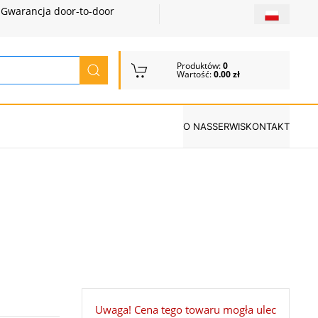
Gwarancja door-to-door
Produktów:
0
Wartość:
0.00 zł
O NAS
SERWIS
KONTAKT
Uwaga! Cena tego towaru mogła ulec