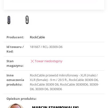
Producent:
RockCable
Id towaru /
181667 / RCL-30309-D6
Kod:
Stan
Towar niedostępny
magazynu:
Inne
RockCable przewód mikrofonowy - XLR (male) /
oznaczenia
XLR (female) - 9 m / 29.5 ft., RockCable 30309-D6,
produktu:
RockCable 30309 D6, RockCable 30309D6, 30309-
D6, 30309 D6, 30309D6
Opiekun produktu:
MARCIN SZAMPOWALSKI