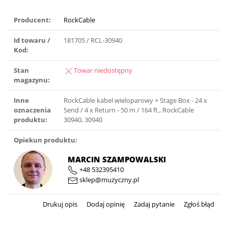
Producent:
RockCable
Id towaru /
181705 / RCL-30940
Kod:
Stan
Towar niedostępny
magazynu:
Inne
RockCable kabel wieloparowy + Stage Box - 24 x
oznaczenia
Send / 4 x Return - 50 m / 164 ft., RockCable
produktu:
30940, 30940
Opiekun produktu:
MARCIN SZAMPOWALSKI
+48 532395410
sklep@muzyczny.pl
Drukuj opis
Dodaj opinię
Zadaj pytanie
Zgłoś błąd