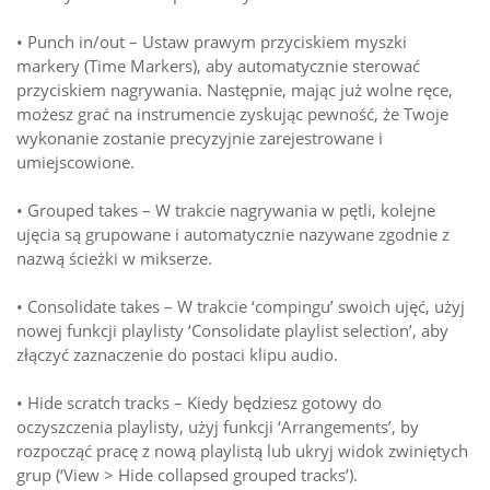
• Punch in/out – Ustaw prawym przyciskiem myszki
markery (Time Markers), aby automatycznie sterować
przyciskiem nagrywania. Następnie, mając już wolne ręce,
możesz grać na instrumencie zyskując pewność, że Twoje
wykonanie zostanie precyzyjnie zarejestrowane i
umiejscowione.
• Grouped takes – W trakcie nagrywania w pętli, kolejne
ujęcia są grupowane i automatycznie nazywane zgodnie z
nazwą ścieżki w mikserze.
• Consolidate takes – W trakcie ‘compingu’ swoich ujęć, użyj
nowej funkcji playlisty ‘Consolidate playlist selection’, aby
złączyć zaznaczenie do postaci klipu audio.
• Hide scratch tracks – Kiedy będziesz gotowy do
oczyszczenia playlisty, użyj funkcji ‘Arrangements’, by
rozpocząć pracę z nową playlistą lub ukryj widok zwiniętych
grup (‘View > Hide collapsed grouped tracks’).