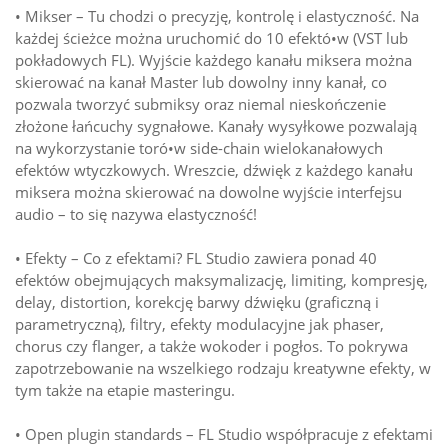
• Mikser – Tu chodzi o precyzję, kontrolę i elastyczność. Na
każdej ścieżce można uruchomić do 10 efektó•w (VST lub
pokładowych FL). Wyjście każdego kanału miksera można
skierować na kanał Master lub dowolny inny kanał, co
pozwala tworzyć submiksy oraz niemal nieskończenie
złożone łańcuchy sygnałowe. Kanały wysyłkowe pozwalają
na wykorzystanie toró•w side-chain wielokanałowych
efektów wtyczkowych. Wreszcie, dźwięk z każdego kanału
miksera można skierować na dowolne wyjście interfejsu
audio – to się nazywa elastyczność!
• Efekty – Co z efektami? FL Studio zawiera ponad 40
efektów obejmujących maksymalizację, limiting, kompresję,
delay, distortion, korekcję barwy dźwięku (graficzną i
parametryczną), filtry, efekty modulacyjne jak phaser,
chorus czy flanger, a także wokoder i pogłos. To pokrywa
zapotrzebowanie na wszelkiego rodzaju kreatywne efekty, w
tym także na etapie masteringu.
• Open plugin standards – FL Studio współpracuje z efektami