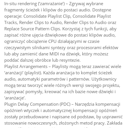
In-situ rendering (‘zamrażanie’) – Zgrywaj wybrane
fragmenty ścieżek i klipów do postaci audio. Dostępne
operacje: Consolidate Playlist Clip, Consolidate Playlist
Tracks, Render Clips to Audio, Render Clips to Audio oraz
Replace Source Pattern Clips. Korzystaj z tych funkcji, aby
zapisać różne ujęcia dźwiękowe do postaci klipów audio,
ograniczyć obciążenie CPU działającymi w czasie
rzeczywistym silnikami syntezy oraz procesorami efektów
lub aby zamienić dane MIDI na dźwięk, który możesz
poddać dalszej obróbce lub resyntezie.
Playlist Arrangements – Playlisty mogą teraz zawierać wiele
‘aranżacji’ (playlist). Każda aranżacja to komplet ścieżek
audio, automatyki parametrów i patternów. Użytkownicy
mogą teraz tworzyć wiele różnych wersji swojego projektu,
zapisywać pomysły, kreować na ich bazie nowe dźwięki i
‘aranżacje’.
Plugin Delay Compensation (PDC) – Narzędzia kompensacji
opóźnień wtyczek i automatycznej kompensacji opóźnień
zostały przebudowane i napisane od podstaw, by usprawnić
stosowanie nowoczesnych, złożonych metod pracy. Zakłada