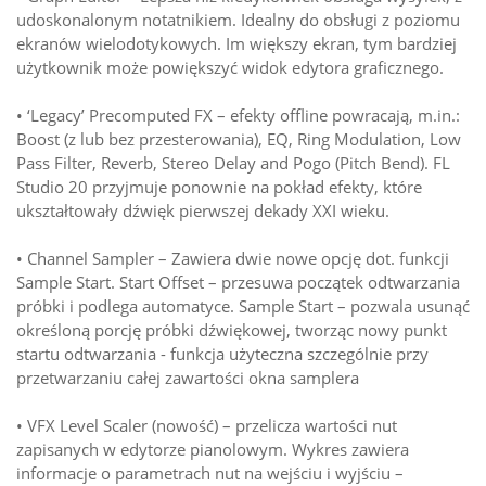
udoskonalonym notatnikiem. Idealny do obsługi z poziomu
ekranów wielodotykowych. Im większy ekran, tym bardziej
użytkownik może powiększyć widok edytora graficznego.
• ‘Legacy’ Precomputed FX – efekty offline powracają, m.in.:
Boost (z lub bez przesterowania), EQ, Ring Modulation, Low
Pass Filter, Reverb, Stereo Delay and Pogo (Pitch Bend). FL
Studio 20 przyjmuje ponownie na pokład efekty, które
ukształtowały dźwięk pierwszej dekady XXI wieku.
• Channel Sampler – Zawiera dwie nowe opcję dot. funkcji
Sample Start. Start Offset – przesuwa początek odtwarzania
próbki i podlega automatyce. Sample Start – pozwala usunąć
określoną porcję próbki dźwiękowej, tworząc nowy punkt
startu odtwarzania - funkcja użyteczna szczególnie przy
przetwarzaniu całej zawartości okna samplera
• VFX Level Scaler (nowość) – przelicza wartości nut
zapisanych w edytorze pianolowym. Wykres zawiera
informacje o parametrach nut na wejściu i wyjściu –