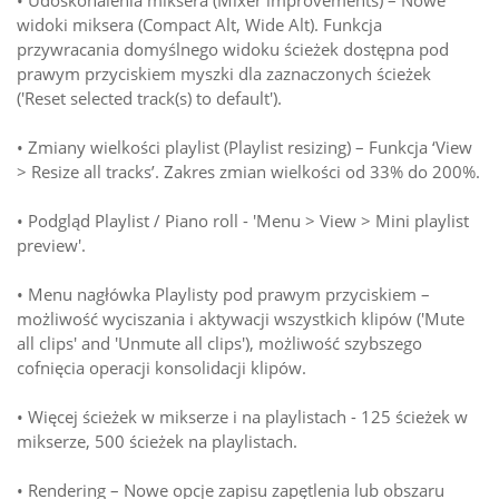
• Udoskonalenia miksera (Mixer improvements) – Nowe
widoki miksera (Compact Alt, Wide Alt). Funkcja
przywracania domyślnego widoku ścieżek dostępna pod
prawym przyciskiem myszki dla zaznaczonych ścieżek
('Reset selected track(s) to default').
• Zmiany wielkości playlist (Playlist resizing) – Funkcja ‘View
> Resize all tracks’. Zakres zmian wielkości od 33% do 200%.
• Podgląd Playlist / Piano roll - 'Menu > View > Mini playlist
preview'.
• Menu nagłówka Playlisty pod prawym przyciskiem –
możliwość wyciszania i aktywacji wszystkich klipów ('Mute
all clips' and 'Unmute all clips'), możliwość szybszego
cofnięcia operacji konsolidacji klipów.
• Więcej ścieżek w mikserze i na playlistach - 125 ścieżek w
mikserze, 500 ścieżek na playlistach.
• Rendering – Nowe opcje zapisu zapętlenia lub obszaru