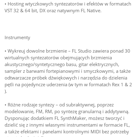
• Hosting wtyczkowych syntezatorów i efektów w formatach
VST 32 & 64 bit, DX oraz natywnym FL Native.
Instrumenty
• Wykreuj dowolne brzmienie – FL Studio zawiera ponad 30
wirtualnych syntezatorów obejmujących brzmienia
akustycznego/syntetycznego basu, gitar elektrycznych,
sampler z barwami fortepianowymi i smyczkowymi, a także
odtwarzacze próbek dźwiękowych i narzędzia do dzielenia
pętli na pojedyncze uderzenia (w tym w formatach Rex 1 & 2
).
• Różne rodzaje syntezy – od subraktywnej, poprzez
modelowanie, FM, RM, po syntezę granularną i addytywną.
Dysponując dodatkiem FL SynthMaker, możesz tworzyć i
dzielić się z innymi własnymi instrumentami w formacie FL,
a także efektami i panelami kontrolnymi MIDI bez potrzeby