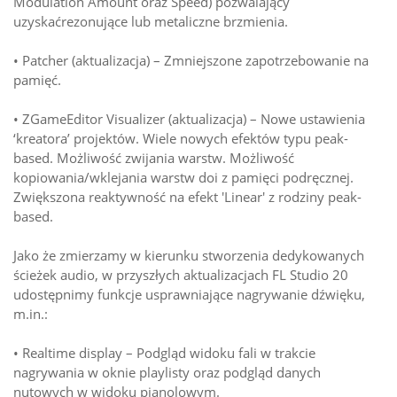
Modulation Amount oraz Speed) pozwalający
uzyskaćrezonujące lub metaliczne brzmienia.
• Patcher (aktualizacja) – Zmniejszone zapotrzebowanie na
pamięć.
• ZGameEditor Visualizer (aktualizacja) – Nowe ustawienia
‘kreatora’ projektów. Wiele nowych efektów typu peak-
based. Możliwość zwijania warstw. Możliwość
kopiowania/wklejania warstw doi z pamięci podręcznej.
Zwiększona reaktywność na efekt 'Linear' z rodziny peak-
based.
Jako że zmierzamy w kierunku stworzenia dedykowanych
ścieżek audio, w przyszłych aktualizacjach FL Studio 20
udostępnimy funkcje usprawniające nagrywanie dźwięku,
m.in.:
• Realtime display – Podgląd widoku fali w trakcie
nagrywania w oknie playlisty oraz podgląd danych
nutowych w widoku pianolowym.