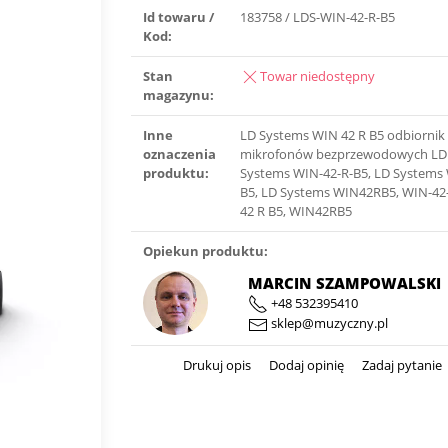
Id towaru /
183758 / LDS-WIN-42-R-B5
Kod:
Stan
Towar niedostępny
magazynu:
Inne
LD Systems WIN 42 R B5 odbiornik
oznaczenia
mikrofonów bezprzewodowych LD 
produktu:
Systems WIN-42-R-B5, LD Systems
B5, LD Systems WIN42RB5, WIN-42
42 R B5, WIN42RB5
Opiekun produktu:
MARCIN SZAMPOWALSKI
+48 532395410
sklep@muzyczny.pl
Drukuj opis
Dodaj opinię
Zadaj pytanie