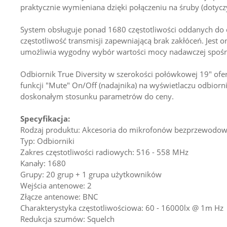
praktycznie wymieniana dzięki połączeniu na śruby (doty
System obsługuje ponad 1680 częstotliwości oddanych do d
częstotliwość transmisji zapewniającą brak zakłóceń. Jest
umożliwia wygodny wybór wartości mocy nadawczej spośró
Odbiornik True Diversity w szerokości połówkowej 19" ofer
funkcji "Mute" On/Off (nadajnika) na wyświetlaczu odbior
doskonałym stosunku parametrów do ceny.
Specyfikacja:
Rodzaj produktu: Akcesoria do mikrofonów bezprzewodo
Typ: Odbiorniki
Zakres częstotliwości radiowych: 516 - 558 MHz
Kanały: 1680
Grupy: 20 grup + 1 grupa użytkowników
Wejścia antenowe: 2
Złącze antenowe: BNC
Charakterystyka częstotliwościowa: 60 - 16000lx @ 1m Hz
Redukcja szumów: Squelch