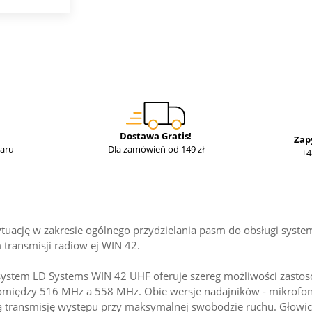
Dostawa Gratis!
Zap
waru
Dla zamówień od 149 zł
+4
sytuację w zakresie ogólnego przydzielania pasm do obsługi sys
m transmisji radiow ej WIN 42.
ystem LD Systems WIN 42 UHF oferuje szereg możliwości zastoso
pomiędzy 516 MHz a 558 MHz. Obie wersje nadajników - mikrofon 
szą transmisję występu przy maksymalnej swobodzie ruchu. Głowi