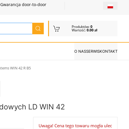
Gwarancja door-to-door
Produktów:
0
Wartość:
0.00 zł
O NAS
SERWIS
KONTAKT
stems WIN 42 R B5
odowych LD WIN 42
Uwaga! Cena tego towaru mogła ulec