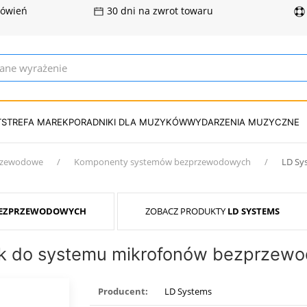
mówień
30 dni na zwrot towaru
T
STREFA MAREK
PORADNIKI DLA MUZYKÓW
WYDARZENIA MUZYCZNE
rzewodowe
Komponenty systemów bezprzewodowych
LD Sy
BEZPRZEWODOWYCH
ZOBACZ PRODUKTY
LD SYSTEMS
ik do systemu mikrofonów bezprzew
Producent:
LD Systems