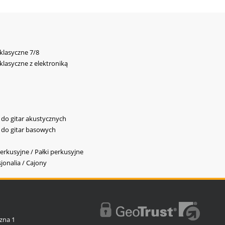
 klasyczne 7/8
 klasyczne z elektroniką
y do gitar akustycznych
y do gitar basowych
erkusyjne / Pałki perkusyjne
jonalia / Cajony
l
zna 1