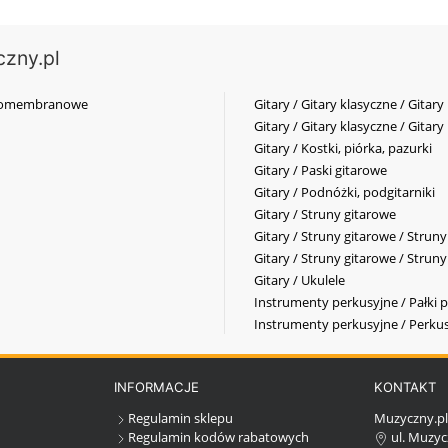
czny.pl
elkomembranowe
Gitary / Gitary klasyczne / Gitary
Gitary / Gitary klasyczne / Gitary
Gitary / Kostki, piórka, pazurki
Gitary / Paski gitarowe
Gitary / Podnóżki, podgitarniki
Gitary / Struny gitarowe
Gitary / Struny gitarowe / Strun
Gitary / Struny gitarowe / Strun
Gitary / Ukulele
Instrumenty perkusyjne / Pałki p
Instrumenty perkusyjne / Perkus
INFORMACJE
KONTAKT
Regulamin sklepu
Muzyczny.p
Regulamin kodów rabatowych
ul. Muzyc