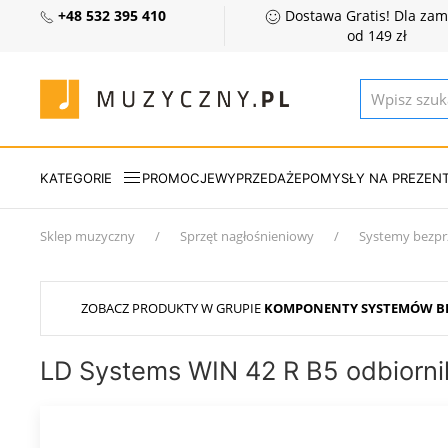
+48 532 395 410
Dostawa Gratis! Dla za
od 149 zł
KATEGORIE
PROMOCJE
WYPRZEDAŻE
POMYSŁY NA PREZEN
Sklep muzyczny
Sprzęt nagłośnieniowy
Systemy bezp
ZOBACZ PRODUKTY W GRUPIE
KOMPONENTY SYSTEMÓW 
LD Systems WIN 42 R B5 odbiorn