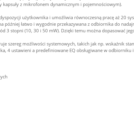
czy kapsuły z mikrofonem dynamicznym i pojemnościowym).
yspozycji użytkownika i umożliwia równoczesną pracę aż 20 sys
 ona później łatwo i wygodnie przekazywana z odbiornika do nad
d 3 stopni (10, 30 i 50 mW). Dzięki temu można dopasować jeg
uje szereg możliwości systemowych, takich jak np. wskaźnik stan
nika, 4 ustawieni a predefiniowane EQ obsługiwane w odbiorniku 
wych