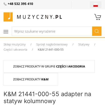
+48 532 395 410
Sklep muzyczny
Sprzęt nagłośnieniowy
Statywy
Części i akcesoria
K&M 21441-000-55
ZOBACZ PRODUKTY W GRUPIE
CZĘŚCI I AKCESORIA
ZOBACZ PRODUKTY
K&M
K&M 21441-000-55 adapter na
statyw kolumnowy