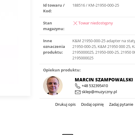
Id towaru /
188516 / KM-21950-000-25
Kod:
Stan
Towar niedostępny
magazynu:
Inne
K&M 21950-000-25 adapter na sta
oznaczenia
21950-000-25, K&M 21950 000 25, 
produktu:
2195000025, 21950-000-25, 21950 0
2195000025
Opiekun produktu:
MARCIN SZAMPOWALSKI
+48 532395410
sklep@muzyczny.pl
Drukuj opis
Dodaj opinię
Zadaj pytanie