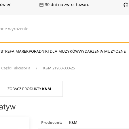
mówień
30 dni na zwrot towaru
T
STREFA MAREK
PORADNIKI DLA MUZYKÓW
WYDARZENIA MUZYCZNE
Części i akcesoria
K&M 21950-000-25
ZOBACZ PRODUKTY
K&M
tatyw
Producent:
K&M