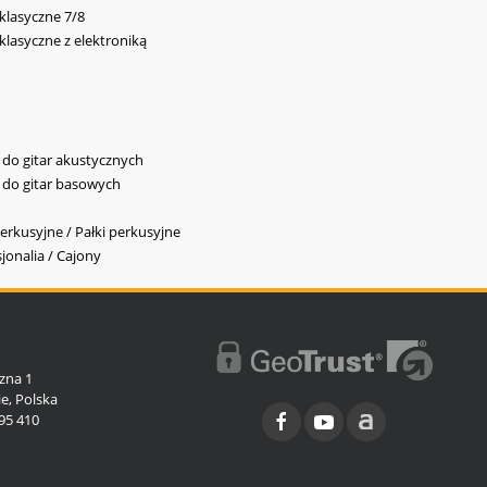
 klasyczne 7/8
 klasyczne z elektroniką
y do gitar akustycznych
y do gitar basowych
erkusyjne / Pałki perkusyjne
jonalia / Cajony
l
zna 1
e, Polska
95 410