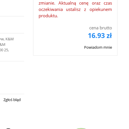
zmianie. Aktualną cenę oraz czas
oczekiwania ustalisz z opiekunem
produktu.
cena brutto
16.93 zł
tyw, K&M
K&M
Powiadom mnie
00 25,
Zgłoś błąd