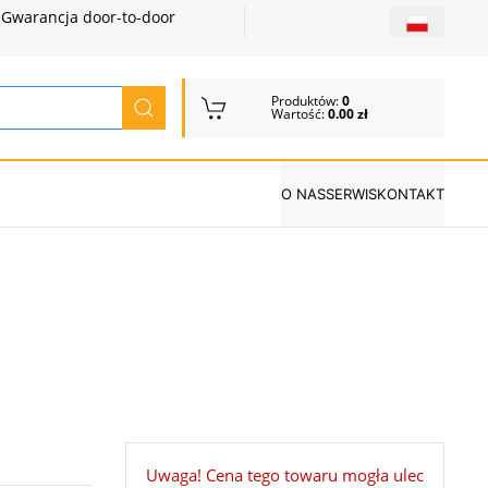
Gwarancja door-to-door
Produktów:
0
Wartość:
0.00 zł
O NAS
SERWIS
KONTAKT
Uwaga! Cena tego towaru mogła ulec