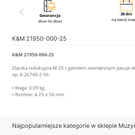
30 dni
Gwarancja
na zwrot to
door-to-door
K&M 21950-000-25
K&M 21950-000-25
Złączka redukcyjna M 20 z gwintem zewnętrznym pasuje d
np. 6-26740-2-56.
• Waga: 0.09 kg.
• Rozmiar: ø 25 x 50 mm.
Najpopularniejsze kategorie w sklepie Muzy