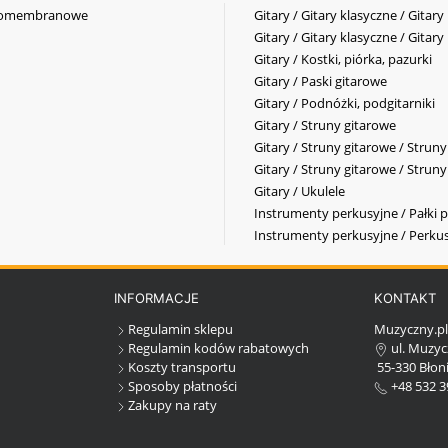
elkomembranowe
Gitary / Gitary klasyczne / Gitary
Gitary / Gitary klasyczne / Gitary
Gitary / Kostki, piórka, pazurki
Gitary / Paski gitarowe
Gitary / Podnóżki, podgitarniki
Gitary / Struny gitarowe
Gitary / Struny gitarowe / Strun
Gitary / Struny gitarowe / Strun
Gitary / Ukulele
Instrumenty perkusyjne / Pałki p
Instrumenty perkusyjne / Perkus
INFORMACJE
KONTAKT
Regulamin sklepu
Muzyczny.p
Regulamin kodów rabatowych
ul. Muzyc
Koszty transportu
55-330 Błoni
Sposoby płatności
+48 532 3
Zakupy na raty