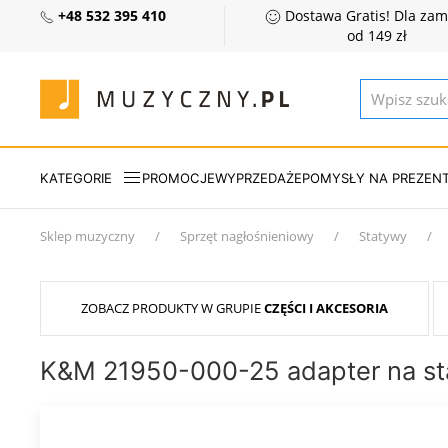
+48 532 395 410
Dostawa Gratis! Dla za
od 149 zł
KATEGORIE
PROMOCJE
WYPRZEDAŻE
POMYSŁY NA PREZEN
Sklep muzyczny
Sprzęt nagłośnieniowy
Statywy
ZOBACZ PRODUKTY W GRUPIE
CZĘŚCI I AKCESORIA
K&M 21950-000-25 adapter na s