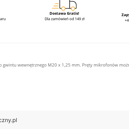
Dostawa Gratis!
Zap
waru
Dla zamówień od 149 zł
+4
o gwintu wewnętrznego M20 x 1,25 mm. Pręty mikrofonów można
czny.pl