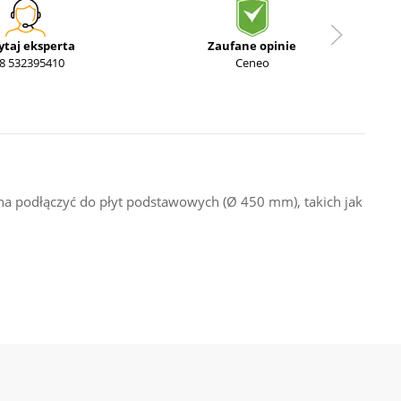
ytaj eksperta
Zaufane opinie
8 532395410
Ceneo
 podłączyć do płyt podstawowych (Ø 450 mm), takich jak