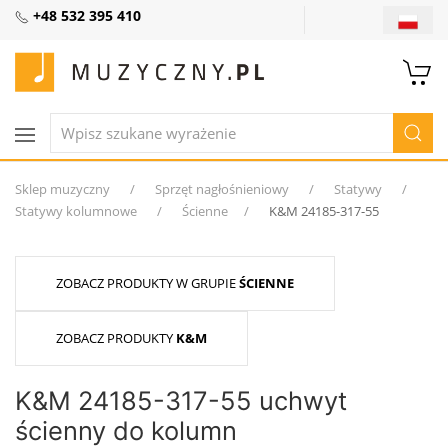
+48 532 395 410
Sklep muzyczny
Sprzęt nagłośnieniowy
Statywy
Statywy kolumnowe
Ścienne
K&M 24185-317-55
ZOBACZ PRODUKTY W GRUPIE
ŚCIENNE
ZOBACZ PRODUKTY
K&M
K&M 24185-317-55 uchwyt
ścienny do kolumn