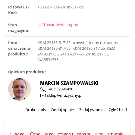
Id towaru /
188565 / KM-24185-317-55
Kod:
Stan
Towar niedostępny
magazynu:
Inne
K&M 24185-317-55 uchwyt ścienny do kolumn,
oznaczenia
K&M 24185-317-55, K&M 24185 317 55, K&M
produktu:
2418531755, 24185-317-55, 24185 317 55,
2418531755
Opiekun produktu:
MARCIN SZAMPOWALSKI
+48 532395410
sklep@muzyczny.pl
Drukuj opis
Dodaj opinię
Zadaj pytanie
Zgłoś błąd
Uwaga! Cena tego towaru mogła ulec zmianie.