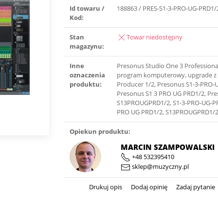
Id towaru /
188863 / PRES-S1-3-PRO-UG-PRD1/
Kod:
Stan
Towar niedostępny
magazynu:
Inne
Presonus Studio One 3 Profession
oznaczenia
program komputerowy, upgrade z 
produktu:
Producer 1/2, Presonus S1-3-PRO-
Presonus S1 3 PRO UG PRD1/2, Pr
S13PROUGPRD1/2, S1-3-PRO-UG-PR
PRO UG PRD1/2, S13PROUGPRD1/
Opiekun produktu:
MARCIN SZAMPOWALSKI
+48 532395410
sklep@muzyczny.pl
Drukuj opis
Dodaj opinię
Zadaj pytanie