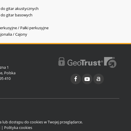
y do gitar akustycznych
y do gitar basowych
erkusyjne / Pałki perkusyjne
jonalia / Cajony
l
zna 1
e, Polska
95 410
ia lub dostępu do cookies w Twojej przeglądarce.
i
|
Polityka cookies