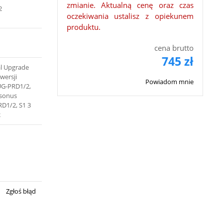
zmianie. Aktualną cenę oraz czas
2
oczekiwania ustalisz z opiekunem
produktu.
cena brutto
745 zł
al Upgrade
wersji
Powiadom mnie
UG-PRD1/2,
esonus
D1/2, S1 3
2
Zgłoś błąd