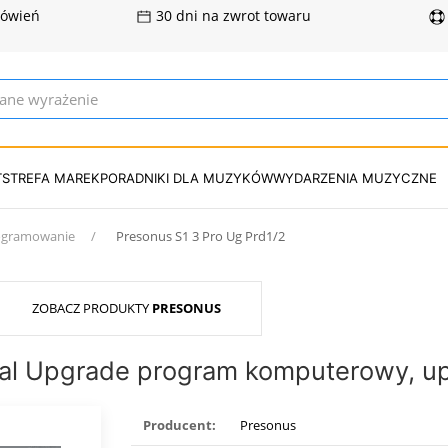
mówień
30 dni na zwrot towaru
T
STREFA MAREK
PORADNIKI DLA MUZYKÓW
WYDARZENIA MUZYCZNE
gramowanie
Presonus S1 3 Pro Ug Prd1/2
ZOBACZ PRODUKTY
PRESONUS
nal Upgrade program komputerowy, upg
Producent:
Presonus