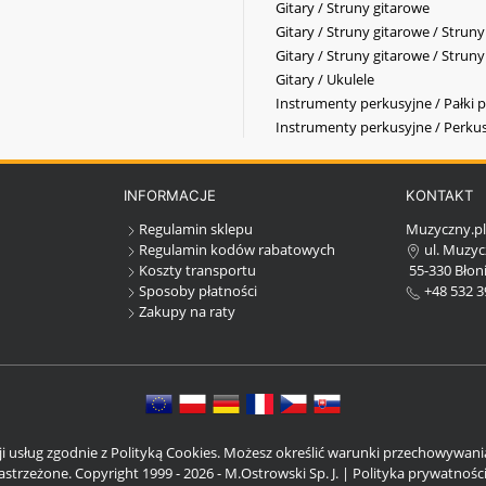
Gitary / Struny gitarowe
Gitary / Struny gitarowe / Strun
Gitary / Struny gitarowe / Strun
Gitary / Ukulele
Instrumenty perkusyjne / Pałki p
Instrumenty perkusyjne / Perkus
INFORMACJE
KONTAKT
Regulamin sklepu
Muzyczny.p
Regulamin kodów rabatowych
ul. Muzyc
Koszty transportu
55-330 Błoni
Sposoby płatności
+48 532 3
Zakupy na raty
cji usług zgodnie z Polityką Cookies. Możesz określić warunki przechowywan
strzeżone. Copyright 1999 - 2026 - M.Ostrowski Sp. J. |
Polityka prywatnośc