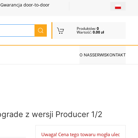
Gwarancja door-to-door
Produktów:
0
Wartość:
0.00 zł
O NAS
SERWIS
KONTAKT
rade z wersji Producer 1/2
Uwaga! Cena tego towaru mogła ulec