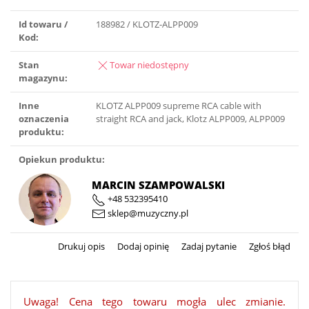
Id towaru /
188982 / KLOTZ-ALPP009
Kod:
Stan
Towar niedostępny
magazynu:
Inne
KLOTZ ALPP009 supreme RCA cable with
oznaczenia
straight RCA and jack, Klotz ALPP009, ALPP009
produktu:
Opiekun produktu:
MARCIN SZAMPOWALSKI
+48 532395410
sklep@muzyczny.pl
Drukuj opis
Dodaj opinię
Zadaj pytanie
Zgłoś błąd
Uwaga! Cena tego towaru mogła ulec zmianie.