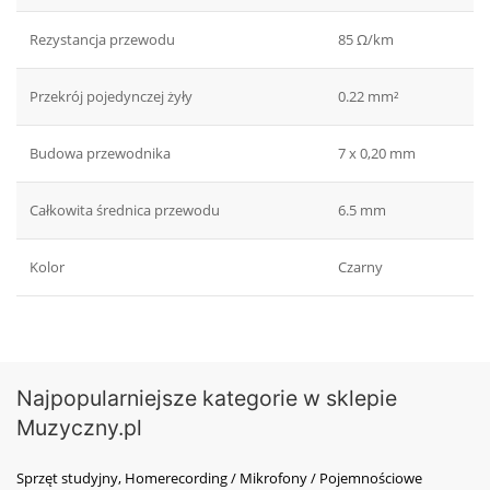
Rezystancja przewodu
85 Ω/km
Przekrój pojedynczej żyły
0.22 mm²
Budowa przewodnika
7 x 0,20 mm
Całkowita średnica przewodu
6.5 mm
Kolor
Czarny
Najpopularniejsze kategorie w sklepie
Muzyczny.pl
Sprzęt studyjny, Homerecording / Mikrofony / Pojemnościowe