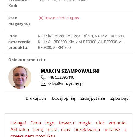
Kod:
Stan
Towar niedostępny
magazynu:
Inne
Klotz kabel 2xRCA / 2xXLRf 3m, Klotz AL-RF0300,
oznaczenia
Klotz AL RF0300, Klotz ALRF0300, AL-RF0300, AL
produktu:
RF0300, ALRF0300
Opiekun produktu:
MARCIN SZAMPOWALSKI
+48 532395410
sklep@muzyczny.pl
Drukuj opis
Dodaj opinię
Zadaj pytanie
Zgłoś błąd
Uwaga! Cena tego towaru mogła ulec zmianie.
Aktualną cenę oraz czas oczekiwania ustalisz z
opiekunem produktu.