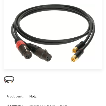
Producent:
Klotz
Id towaru /
188991 / KLOTZ-AL-RF0300