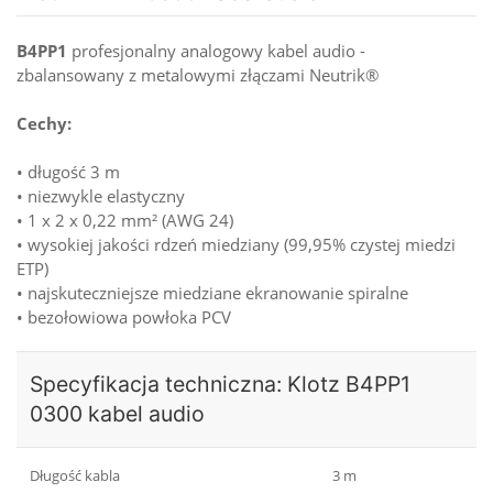
B4PP1
profesjonalny analogowy kabel audio -
zbalansowany z metalowymi złączami Neutrik®
Cechy:
• długość 3 m
• niezwykle elastyczny
• 1 x 2 x 0,22 mm² (AWG 24)
• wysokiej jakości rdzeń miedziany (99,95% czystej miedzi
ETP)
• najskuteczniejsze miedziane ekranowanie spiralne
• bezołowiowa powłoka PCV
Specyfikacja techniczna: Klotz B4PP1
0300 kabel audio
Długość kabla
3 m