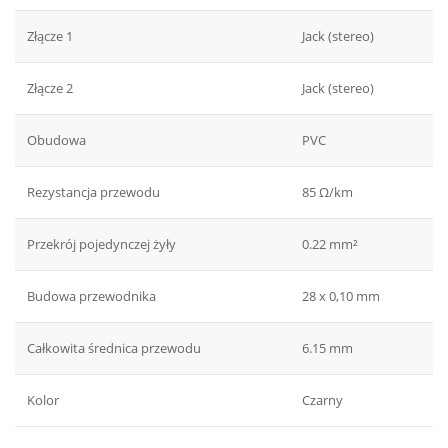
Złącze 1
Jack (stereo)
Złącze 2
Jack (stereo)
Obudowa
PVC
Rezystancja przewodu
85 Ω/km
Przekrój pojedynczej żyły
0.22 mm²
Budowa przewodnika
28 x 0,10 mm
Całkowita średnica przewodu
6.15 mm
Kolor
Czarny