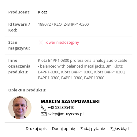
Producent:
Klotz
Id towaru /
189072 / KLOTZ-B4PP1-0300
Kod:
Stan
Towar niedostępny
magazynu:
Inne
Klotz B4PP1 0300 professional analog audio cable
oznaczenia
- balanced with balanced metal jacks, 3m, Klotz
produktu:
B4PP1-0300, Klotz B4PP1 0300, Klotz B4PP10300,
B4PP1-0300, B4PP1 0300, B4PP10300
Opiekun produktu:
MARCIN SZAMPOWALSKI
+48 532395410
sklep@muzyczny.pl
Drukuj opis
Dodaj opinię
Zadaj pytanie
Zgłoś błąd