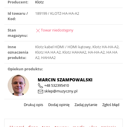
Producent:
Klotz
Id towaru /
189199 / KLOTZ-HA-HA-A2
Kod:
Stan
Towar niedostępny
magazynu:
Inne
Klotz kabel HDMI / HDMI kątowy, Klotz HA-HA-A2,
oznaczenia
Klotz HA HA A2, Klotz HAHAA2, HA-HA-A2, HA HA
produktu:
A2, HAHAA2
Opiekun produktu:
MARCIN SZAMPOWALSKI
+48 532395410
sklep@muzyczny.pl
Drukuj opis
Dodaj opinię
Zadaj pytanie
Zgłoś błąd