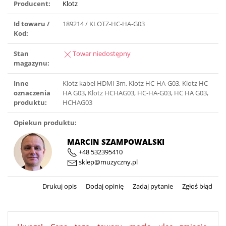
Producent:
Klotz
Id towaru /
189214 / KLOTZ-HC-HA-G03
Kod:
Stan
Towar niedostępny
magazynu:
Inne
Klotz kabel HDMI 3m, Klotz HC-HA-G03, Klotz HC
oznaczenia
HA G03, Klotz HCHAG03, HC-HA-G03, HC HA G03,
produktu:
HCHAG03
Opiekun produktu:
MARCIN SZAMPOWALSKI
+48 532395410
sklep@muzyczny.pl
Drukuj opis
Dodaj opinię
Zadaj pytanie
Zgłoś błąd