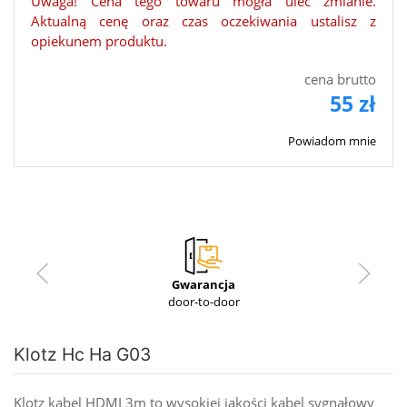
Uwaga! Cena tego towaru mogła ulec zmianie.
Aktualną cenę oraz czas oczekiwania ustalisz z
opiekunem produktu.
cena brutto
55 zł
Powiadom mnie
Gwarancja
door-to-door
Klotz Hc Ha G03
Klotz kabel HDMI 3m to wysokiej jakości kabel sygnałowy