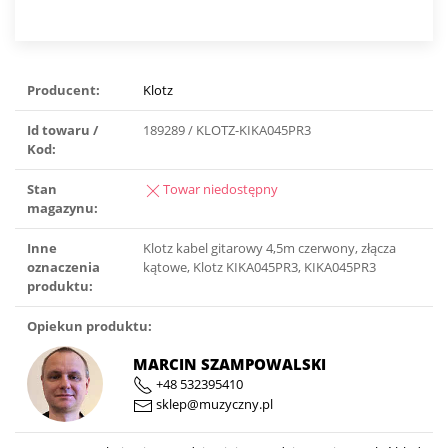
Producent:
Klotz
Id towaru /
189289 / KLOTZ-KIKA045PR3
Kod:
Stan
Towar niedostępny
magazynu:
Inne
Klotz kabel gitarowy 4,5m czerwony, złącza
oznaczenia
kątowe, Klotz KIKA045PR3, KIKA045PR3
produktu:
Opiekun produktu:
MARCIN SZAMPOWALSKI
+48 532395410
sklep@muzyczny.pl