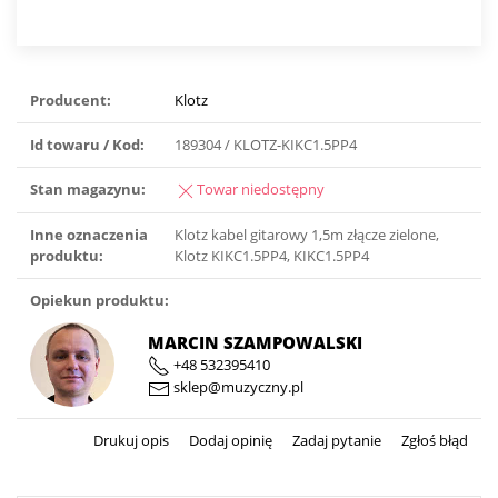
Producent:
Klotz
Id towaru / Kod:
189304 / KLOTZ-KIKC1.5PP4
Stan magazynu:
Towar niedostępny
Inne oznaczenia
Klotz kabel gitarowy 1,5m złącze zielone,
produktu:
Klotz KIKC1.5PP4, KIKC1.5PP4
Opiekun produktu:
MARCIN SZAMPOWALSKI
+48 532395410
sklep@muzyczny.pl
Drukuj opis
Dodaj opinię
Zadaj pytanie
Zgłoś błąd