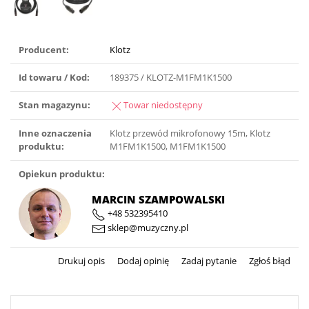
Producent:
Klotz
Id towaru / Kod:
189375 / KLOTZ-M1FM1K1500
Stan magazynu:
Towar niedostępny
Inne oznaczenia
Klotz przewód mikrofonowy 15m, Klotz
produktu:
M1FM1K1500, M1FM1K1500
Opiekun produktu:
MARCIN SZAMPOWALSKI
+48 532395410
sklep@muzyczny.pl
Drukuj opis
Dodaj opinię
Zadaj pytanie
Zgłoś błąd