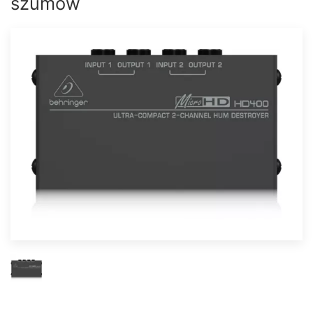
szumów