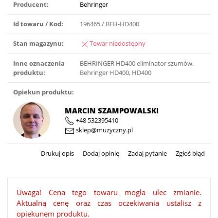
Producent:
Behringer
Id towaru / Kod:
196465 / BEH-HD400
Stan magazynu:
Towar niedostępny
Inne oznaczenia
BEHRINGER HD400 eliminator szumów,
produktu:
Behringer HD400, HD400
Opiekun produktu:
MARCIN SZAMPOWALSKI
+48 532395410
sklep@muzyczny.pl
Drukuj opis
Dodaj opinię
Zadaj pytanie
Zgłoś błąd
Uwaga! Cena tego towaru mogła ulec zmianie.
Aktualną cenę oraz czas oczekiwania ustalisz z
opiekunem produktu.