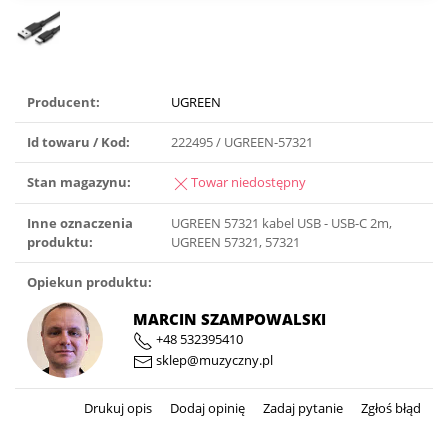
Producent:
UGREEN
Id towaru / Kod:
222495 / UGREEN-57321
Stan magazynu:
Towar niedostępny
Inne oznaczenia
UGREEN 57321 kabel USB - USB-C 2m,
produktu:
UGREEN 57321, 57321
Opiekun produktu:
MARCIN SZAMPOWALSKI
+48 532395410
sklep@muzyczny.pl
Drukuj opis
Dodaj opinię
Zadaj pytanie
Zgłoś błąd