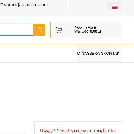
Gwarancja door-to-door
Produktów:
0
Wartość:
0.00 zł
O NAS
SERWIS
KONTAKT
Uwaga! Cena tego towaru mogła ulec