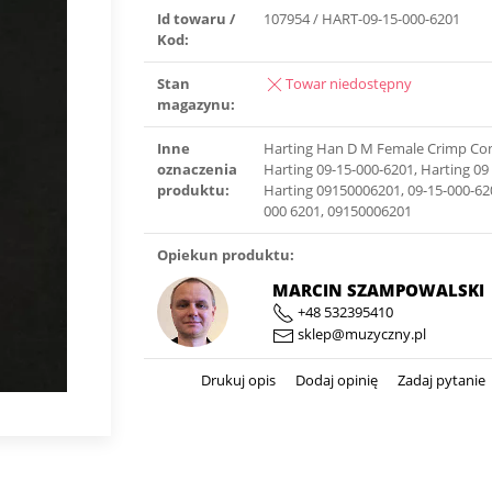
Id towaru /
107954 / HART-09-15-000-6201
Kod:
Stan
Towar niedostępny
magazynu:
Inne
Harting Han D M Female Crimp Con
oznaczenia
Harting 09-15-000-6201, Harting 09
produktu:
Harting 09150006201, 09-15-000-62
000 6201, 09150006201
Opiekun produktu:
MARCIN SZAMPOWALSKI
+48 532395410
sklep@muzyczny.pl
Drukuj opis
Dodaj opinię
Zadaj pytanie