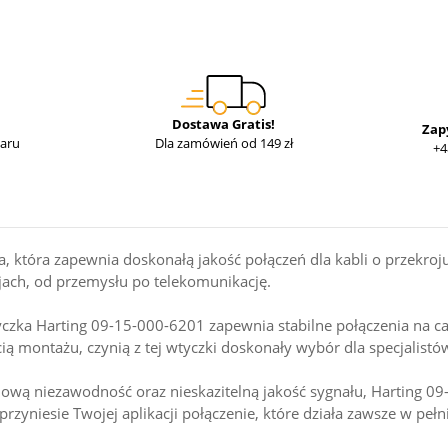
Dostawa Gratis!
Zap
waru
Dla zamówień od 149 zł
+4
, która zapewnia doskonałą jakość połączeń dla kabli o przekr
jach, od przemysłu po telekomunikację.
yczka Harting 09-15-000-6201 zapewnia stabilne połączenia na c
cią montażu, czynią z tej wtyczki doskonały wybór dla specjalist
minową niezawodność oraz nieskazitelną jakość sygnału, Harting 
przyniesie Twojej aplikacji połączenie, które działa zawsze w pełn