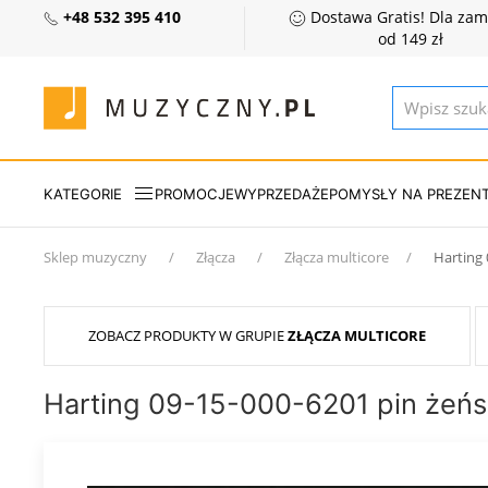
+48 532 395 410
Dostawa Gratis! Dla za
od 149 zł
KATEGORIE
PROMOCJE
WYPRZEDAŻE
POMYSŁY NA PREZEN
Sklep muzyczny
Złącza
Złącza multicore
Harting 
ZOBACZ PRODUKTY W GRUPIE
ZŁĄCZA MULTICORE
Harting 09-15-000-6201 pin żeńs