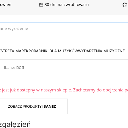
mówień
30 dni na zwrot towaru
T
STREFA MAREK
PORADNIKI DLA MUZYKÓW
WYDARZENIA MUZYCZNE
Ibanez DC 5
ie jest już dostępny w naszym sklepie. Zachęcamy do obejrzenia 
ZOBACZ PRODUKTY
IBANEZ
zgałęzień