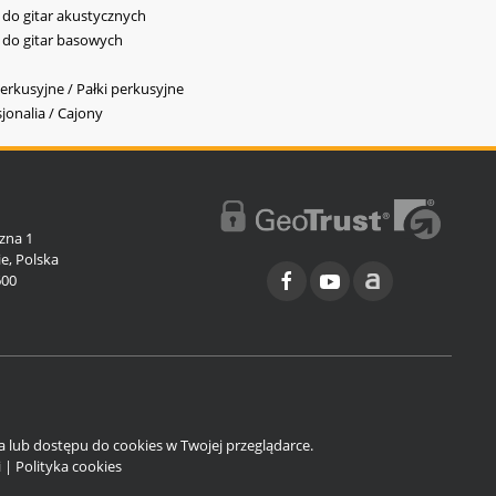
y do gitar akustycznych
y do gitar basowych
erkusyjne / Pałki perkusyjne
jonalia / Cajony
l
zna 1
e, Polska
600
ia lub dostępu do cookies w Twojej przeglądarce.
i
|
Polityka cookies