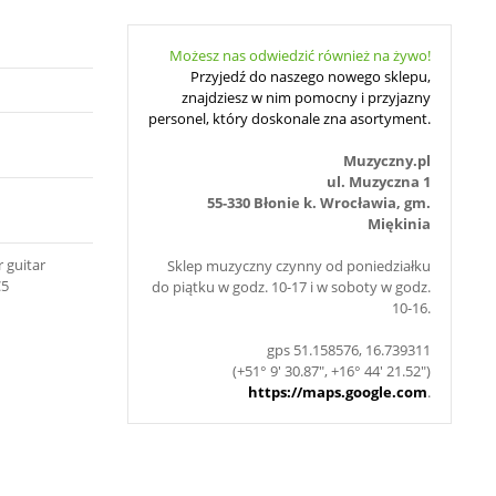
Możesz nas odwiedzić również na żywo!
Przyjedź do naszego nowego sklepu,
znajdziesz w nim pomocny i przyjazny
personel, który doskonale zna asortyment.
Muzyczny.pl
ul. Muzyczna 1
55-330 Błonie k. Wrocławia, gm.
Miękinia
r guitar
Sklep muzyczny czynny od poniedziałku
C5
do piątku w godz. 10-17 i w soboty w godz.
10-16.
gps 51.158576, 16.739311
(+51° 9' 30.87", +16° 44' 21.52")
https://maps.google.com
.