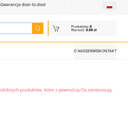
Gwarancja door-to-door
Produktów:
0
Wartość:
0.00 zł
O NAS
SERWIS
KONTAKT
podobnych produktów, które z pewnością Cię zainteresują.