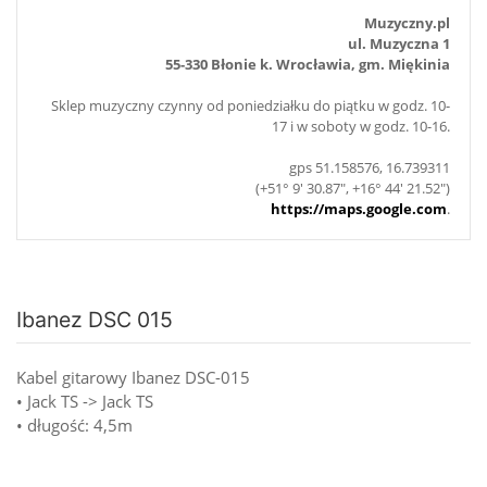
Muzyczny.pl
ul. Muzyczna 1
55-330 Błonie k. Wrocławia, gm. Miękinia
Sklep muzyczny czynny od poniedziałku do piątku w godz. 10-
17 i w soboty w godz. 10-16.
gps 51.158576, 16.739311
(+51° 9' 30.87", +16° 44' 21.52")
https://maps.google.com
.
Ibanez DSC 015
Kabel gitarowy Ibanez DSC-015
• Jack TS -> Jack TS
• długość: 4,5m